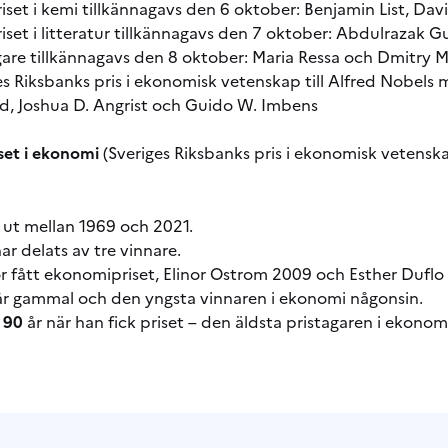
set i kemi tillkännagavs den 6 oktober: Benjamin List, Dav
set i litteratur tillkännagavs den 7 oktober: Abdulrazak 
gare tillkännagavs den 8 oktober: Maria Ressa och Dmitry 
s Riksbanks pris i ekonomisk vetenskap till Alfred Nobels
d, Joshua D. Angrist och Guido W. Imbens
set i ekonomi
(
Sveriges Riksbanks pris i ekonomisk vetenska
s ut mellan 1969 och 2021.
ar delats av tre vinnare.
r fått ekonomipriset, Elinor Ostrom 2009 och Esther Duflo
r gammal och den yngsta vinnaren i ekonomi någonsin.
r
90
år när han fick priset – den äldsta pristagaren i ekonom