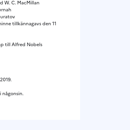
id W. C. MacMillan
Gurnah
Muratov
 minne
tillkännagavs den 11
p till Alfred Nobels
 2019.
i någonsin.