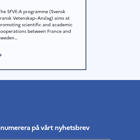
The SFVE-A programme (Svensk
Fransk Vetenskap–Anslag) aims at
promoting scientific and academic
cooperations between France and
Sweden…
→
enumerera på vårt nyhetsbrev