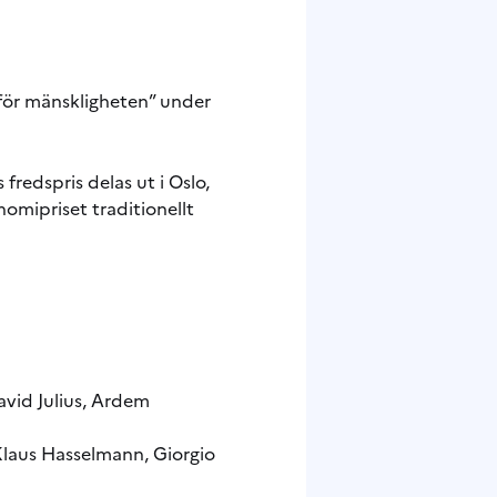
a för mänskligheten” under
fredspris delas ut i Oslo,
nomipriset traditionellt
avid Julius, Ardem
Klaus Hasselmann, Giorgio