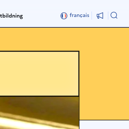
Sök
français
tbildning