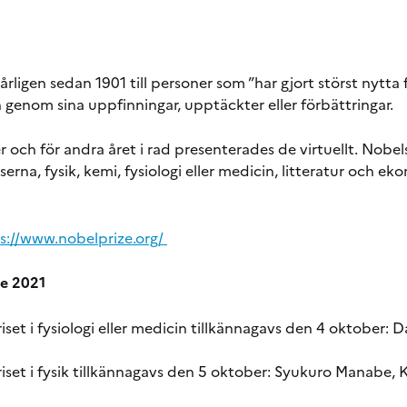
årligen sedan 1901 till personer som ”har gjort störst nytt
 genom sina uppfinningar, upptäckter eller förbättringar.
r och för andra året i rad presenterades de virtuellt. Nobels 
na, fysik, kemi, fysiologi eller medicin, litteratur och eko
s://www.nobelprize.org/
re 2021
set i fysiologi eller medicin tillkännagavs den 4 oktober: D
iset i fysik tillkännagavs den 5 oktober: Syukuro Manabe, 