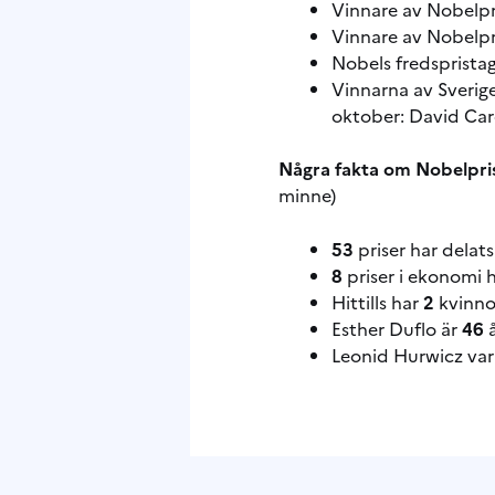
Vinnare av Nobelpri
Vinnare av Nobelpri
Nobels fredsprista
Vinnarna av Sverige
oktober: David Car
Några fakta om Nobelpri
minne)
53
priser har delat
8
priser i ekonomi h
Hittills har
2
kvinno
Esther Duflo är
46
å
Leonid Hurwicz va