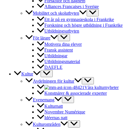
Förskolor och daghem
Alliances Françaises i Sverige
Mobilitet och skolutbyten
Ett år på en gymnasieskola i Frankrike
Forskning och högre utbildning i Frankrike
Utbildningsutbyten
För lärare
Motivera dina elever
Fransk assistent
Utbildningar
Utbildningsmaterial
DAEFLE
Kultur
Avdelningen för kultur
Våra kulturnyheter
Konstnärer & associerade experter
Evenemang
Kulturnatt
Novembre Numérique
Idéernas natt
Kulturområden