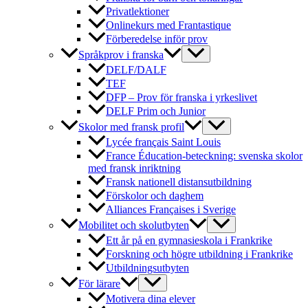
Privatlektioner
Onlinekurs med Frantastique
Förberedelse inför prov
Språkprov i franska
DELF/DALF
TEF
DFP – Prov för franska i yrkeslivet
DELF Prim och Junior
Skolor med fransk profil
Lycée français Saint Louis
France Éducation-beteckning: svenska skolor
med fransk inriktning
Fransk nationell distansutbildning
Förskolor och daghem
Alliances Françaises i Sverige
Mobilitet och skolutbyten
Ett år på en gymnasieskola i Frankrike
Forskning och högre utbildning i Frankrike
Utbildningsutbyten
För lärare
Motivera dina elever