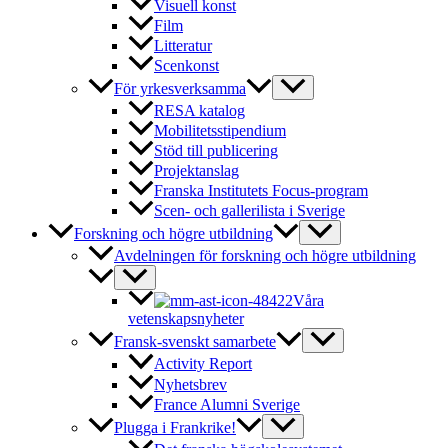
Visuell konst
Film
Litteratur
Scenkonst
För yrkesverksamma
RESA katalog
Mobilitetsstipendium
Stöd till publicering
Projektanslag
Franska Institutets Focus-program
Scen- och gallerilista i Sverige
Forskning och högre utbildning
Avdelningen för forskning och högre utbildning
Våra
vetenskapsnyheter
Fransk-svenskt samarbete
Activity Report
Nyhetsbrev
France Alumni Sverige
Plugga i Frankrike!