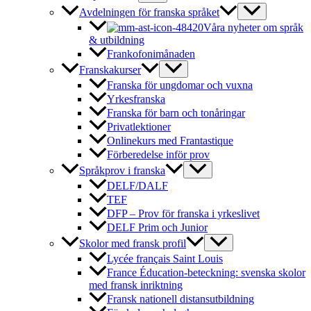
Avdelningen för franska språket
Våra nyheter om språk
& utbildning
Frankofonimånaden
Franskakurser
Franska för ungdomar och vuxna
Yrkesfranska
Franska för barn och tonåringar
Privatlektioner
Onlinekurs med Frantastique
Förberedelse inför prov
Språkprov i franska
DELF/DALF
TEF
DFP – Prov för franska i yrkeslivet
DELF Prim och Junior
Skolor med fransk profil
Lycée français Saint Louis
France Éducation-beteckning: svenska skolor
med fransk inriktning
Fransk nationell distansutbildning