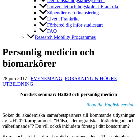
Det franska högskolesystemet
Universitet och högskolor i Frankrike
Stipendier och finansiering
Livet i Frankrike
Förbered dig inför studiestart
FAQ
Research Mobility Programmes
Personlig medicin och
biomarkörer
28 juni 2017
EVENEMANG
,
FORSKNING & HÖGRE
UTBILDNING
Nordisk seminar: H2020 och personlig medicin
Read the English version
Söker du akademiska samarbetspartners till kommande utlysningar
av #H2020-programmet
”Hälsa, demografiska förändringar och
välbefinnande”?
Du vill också inkludera företag i ditt konsortium?
Kom och träffa din framtida partner den 11 september i