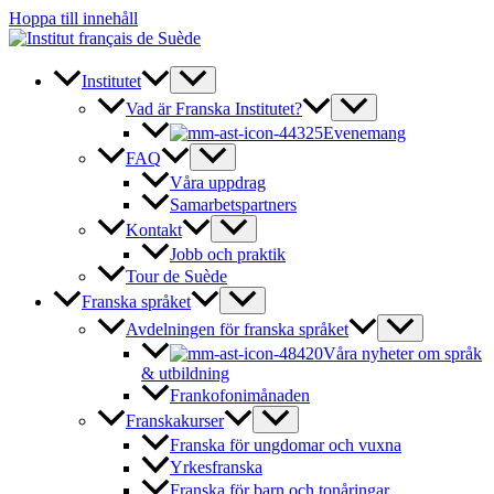
Hoppa till innehåll
Institutet
Vad är Franska Institutet?
Evenemang
FAQ
Våra uppdrag
Samarbetspartners
Kontakt
Jobb och praktik
Tour de Suède
Franska språket
Avdelningen för franska språket
Våra nyheter om språk
& utbildning
Frankofonimånaden
Franskakurser
Franska för ungdomar och vuxna
Yrkesfranska
Franska för barn och tonåringar