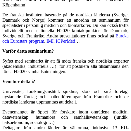
Köpenhamn!
De franska instituten baserade på de nordiska länderna (Sverige,
Danmark och Norge) kommer att anordna ett seminarium för
specialister i personlig medicin och biomarkörer. Du kan också träffa
individuellt med nationella H2020 kontaktpunkter för Danmark,
Sverige och Frankrike. Andra presentationer finns också på
Eureka
och Eurostars program
,
IMI
,
ICPerMed
…
Varför detta seminarium?
Syftet med seminariet är att få möta franska och nordiska experter
(akademiska, industriella …) för att postulera alla tillsammans den
första H2020 samhällsutmaningen.
Vem bör delta i?
Universitet, forskningsinstitut, sjukhus, stora och små företag,
nystartade företag och patientföreningar från Frankrike och de
nordiska länderna uppmuntras att delta i.
Evenemanget är öppet för forskare inom områdena medicin,
datavetenskap, humaniora och samhällsvetenskap (juridik,
hälsoekonomi, sociologi …).
Deltagare från andra länder är välkomna, inklusive 13 EU-