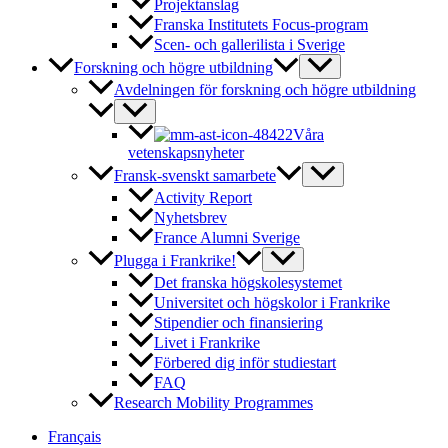
Projektanslag
Franska Institutets Focus-program
Scen- och gallerilista i Sverige
Forskning och högre utbildning
Avdelningen för forskning och högre utbildning
Våra
vetenskapsnyheter
Fransk-svenskt samarbete
Activity Report
Nyhetsbrev
France Alumni Sverige
Plugga i Frankrike!
Det franska högskolesystemet
Universitet och högskolor i Frankrike
Stipendier och finansiering
Livet i Frankrike
Förbered dig inför studiestart
FAQ
Research Mobility Programmes
Français