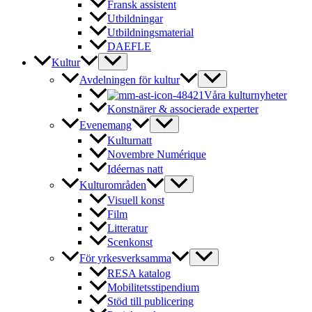
Fransk assistent
Utbildningar
Utbildningsmaterial
DAEFLE
Kultur
Avdelningen för kultur
Våra kulturnyheter
Konstnärer & associerade experter
Evenemang
Kulturnatt
Novembre Numérique
Idéernas natt
Kulturområden
Visuell konst
Film
Litteratur
Scenkonst
För yrkesverksamma
RESA katalog
Mobilitetsstipendium
Stöd till publicering