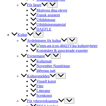
För lärare
Motivera dina elever
Fransk assistent
Utbildningar
Utbildningsmaterial
DAEFLE
Kultur
Avdelningen för kultur
Våra kulturnyheter
Konstnärer & associerade experter
Evenemang
Kulturnatt
Novembre Numérique
Idéernas natt
Kulturområden
Visuell konst
Film
Litteratur
Scenkonst
För yrkesverksamma