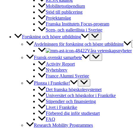
RESA katalog
Mobilitetsstipendium
Stöd till publicering
Projektanslag
Franska Institutets Focus-program
Scen- och gallerilista i Sverige
Forskning och högre utbildning
Avdelningen för forskning och högre utbildning
Våra vetenskapsnyheter
Fransk-svenskt samarbete
Activity Report
Nyhetsbrev
France Alumni Sverige
Plugga i Frankrike!
Det franska högskolesystemet
Universitet och högskolor i Frankrike
Stipendier och finansiering
Livet i Frankrike
Förbered dig inför studiestart
FAQ
Research Mobility Programmes