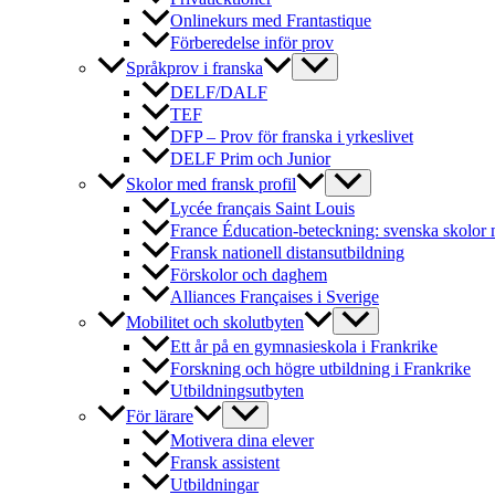
Onlinekurs med Frantastique
Förberedelse inför prov
Språkprov i franska
DELF/DALF
TEF
DFP – Prov för franska i yrkeslivet
DELF Prim och Junior
Skolor med fransk profil
Lycée français Saint Louis
France Éducation-beteckning: svenska skolor 
Fransk nationell distansutbildning
Förskolor och daghem
Alliances Françaises i Sverige
Mobilitet och skolutbyten
Ett år på en gymnasieskola i Frankrike
Forskning och högre utbildning i Frankrike
Utbildningsutbyten
För lärare
Motivera dina elever
Fransk assistent
Utbildningar