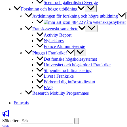
Scen- och gallerilista i Sverige
Forskning och högre utbildning
Avdelningen för forskning och högre utbildning
Våra vetenskapsnyheter
Fransk-svenskt samarbete
Activity Report
Nyhetsbrev
France Alumni Sverige
Plugga i Frankrike!
Det franska högskolesystemet
Universitet och högskolor i Frankrike
Stipendier och finansiering
Livet i Frankrike
Förbered dig inför studiestart
FAQ
Research Mobility Programmes
Français
Sök efter:
Sök