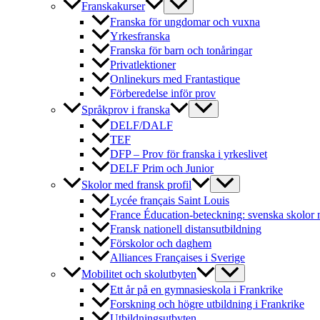
Franskakurser
Franska för ungdomar och vuxna
Yrkesfranska
Franska för barn och tonåringar
Privatlektioner
Onlinekurs med Frantastique
Förberedelse inför prov
Språkprov i franska
DELF/DALF
TEF
DFP – Prov för franska i yrkeslivet
DELF Prim och Junior
Skolor med fransk profil
Lycée français Saint Louis
France Éducation-beteckning: svenska skolor 
Fransk nationell distansutbildning
Förskolor och daghem
Alliances Françaises i Sverige
Mobilitet och skolutbyten
Ett år på en gymnasieskola i Frankrike
Forskning och högre utbildning i Frankrike
Utbildningsutbyten