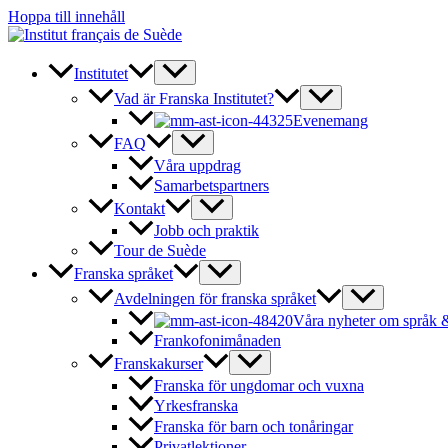
Hoppa till innehåll
Institutet
Vad är Franska Institutet?
Evenemang
FAQ
Våra uppdrag
Samarbetspartners
Kontakt
Jobb och praktik
Tour de Suède
Franska språket
Avdelningen för franska språket
Våra nyheter om språk &
Frankofonimånaden
Franskakurser
Franska för ungdomar och vuxna
Yrkesfranska
Franska för barn och tonåringar
Privatlektioner