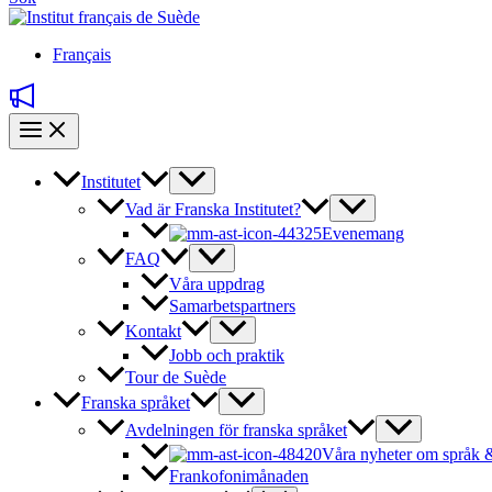
Français
Institutet
Vad är Franska Institutet?
Evenemang
FAQ
Våra uppdrag
Samarbetspartners
Kontakt
Jobb och praktik
Tour de Suède
Franska språket
Avdelningen för franska språket
Våra nyheter om språk &
Frankofonimånaden