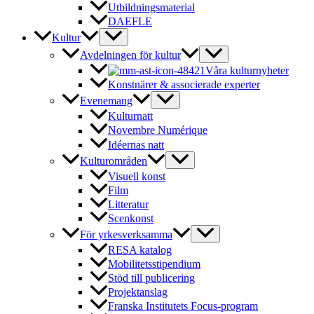
Utbildningsmaterial
DAEFLE
Kultur
Avdelningen för kultur
Våra kulturnyheter
Konstnärer & associerade experter
Evenemang
Kulturnatt
Novembre Numérique
Idéernas natt
Kulturområden
Visuell konst
Film
Litteratur
Scenkonst
För yrkesverksamma
RESA katalog
Mobilitetsstipendium
Stöd till publicering
Projektanslag
Franska Institutets Focus-program