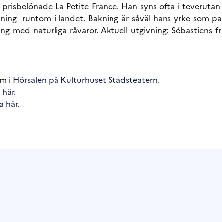
risbelönade La Petite France. Han syns ofta i teverutan o
kning runtom i landet. Bakning är såväl hans yrke som pa
ng med naturliga råvaror. Aktuell utgivning: Sébastiens f
um i
Hörsalen på Kulturhuset Stadsteatern
.
 här
.
a här
.