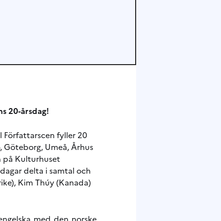
ns 20-årsdag!
Författarscen fyller 20
lmö, Göteborg, Umeå, Århus
n på Kulturhuset
 dagar delta i samtal och
krike), Kim Thúy (Kanada)
 engelska med den norske