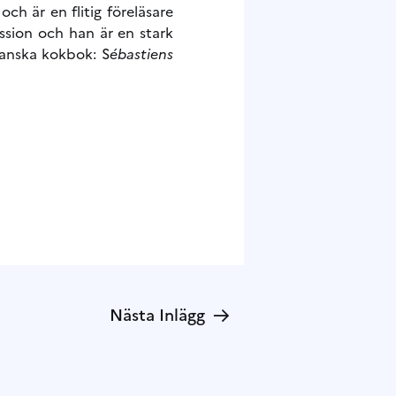
ch är en flitig föreläsare
ssion och han är en stark
ranska kokbok: S
ébastiens
→
Nästa Inlägg