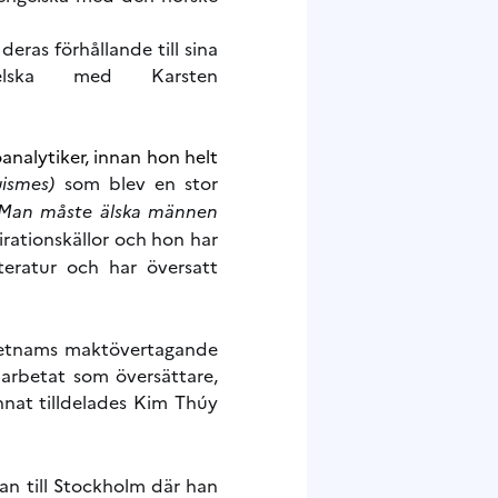
ras förhållande till sina
elska med Karsten
analytiker, innan hon helt
uismes)
som blev en stor
Man måste älska männen
irationskällor och hon har
teratur och har översatt
vietnams maktövertagande
arbetat som översättare,
nnat tilldelades Kim Thúy
han till Stockholm där han