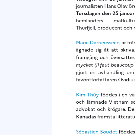
journalisten Hans Olav Br
Torsdagen den 25 januari*
hemländers matku
Thurfjell, producent och 
Marie Darrieussecq
är fr
ägnade sig åt att skr
framgång och översattes 
mycket (Il faut beaucoup
gjort en avhandling om 
favoritförfattaren Ovidiu
Kim Thúy
föddes i en v
och lämnade Vietnam som
advokat och krögare. 
Kanadas främsta litteratu
Sébastien Boudet
föddes