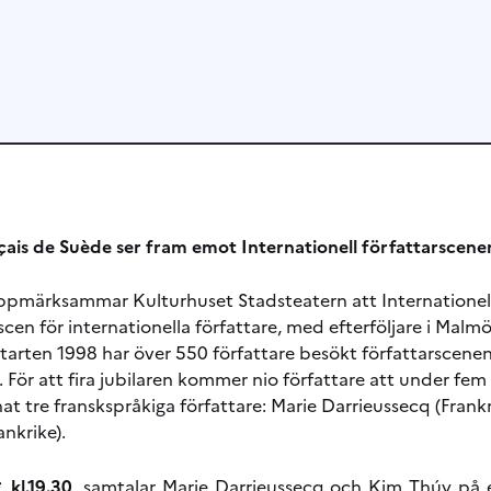
nçais de Suède ser fram emot Internationell författarscene
ppmärksammar Kulturhuset Stadsteatern att Internationell 
 scen för internationella författare, med efterföljare i Ma
rten 1998 har över 550 författare besökt författarscene
 För att fira jubilaren kommer nio författare att under fem
nat tre franskspråkiga författare: Marie Darrieussecq (Fran
nkrike).
 kl.19.30
, samtalar Marie Darrieussecq och Kim Thúy på