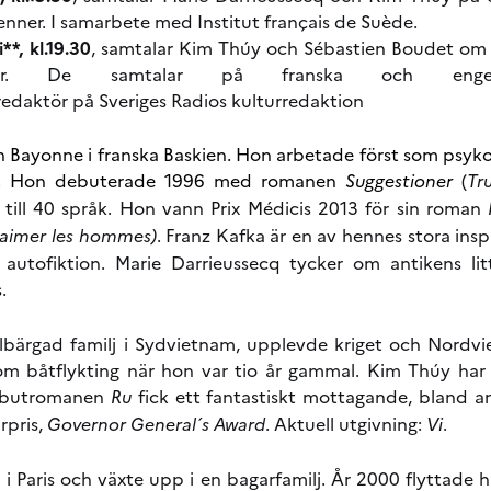
enner.
I samarbete med Institut français de Suède.
*, kl.19.30
, samtalar Kim Thúy och Sébastien Boudet om de
ltur. De samtalar på franska och eng
redaktör på Sveriges Radios kulturredaktion
ån Bayonne i franska Baskien. Hon arbetade först som psyko
iva. Hon debuterade 1996 med romanen
Suggestioner
(
Tr
till 40 språk. Hon vann Prix Médicis 2013 för sin roman
 aimer les hommes)
. Franz Kafka är en av hennes stora insp
autofiktion. Marie Darrieussecq tycker om antikens lit
s.
älbärgad familj i Sydvietnam, upplevde kriget och Nord
 båtflykting när hon var tio år gammal. Kim Thúy har 
Debutromanen
Ru
fick ett fantastiskt mottagande, bland a
rpris,
Governor General´s Award
. Aktuell utgivning:
Vi
.
 i Paris och växte upp i en bagarfamilj. År 2000 flyttade 