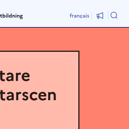
Sök
tbildning
français
tare
ttarscen