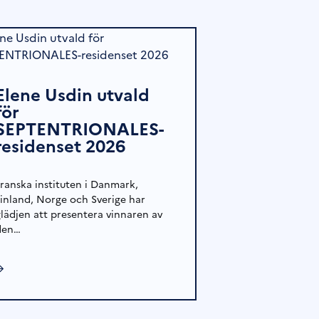
Elene Usdin utvald
för
SEPTENTRIONALES-
residenset 2026
Franska instituten i Danmark,
Finland, Norge och Sverige har
glädjen att presentera vinnaren av
den…
→