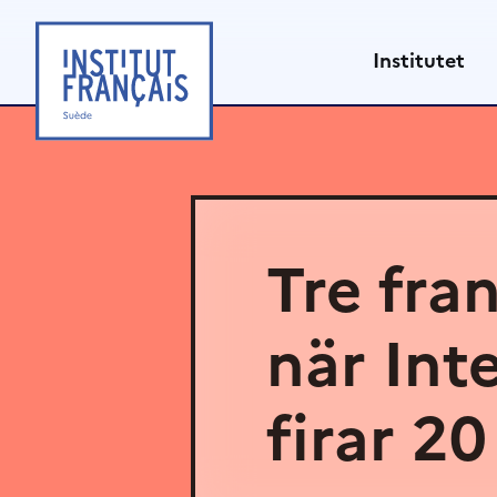
Hoppa
till
Institutet
innehåll
Tre fra
när Int
firar 20