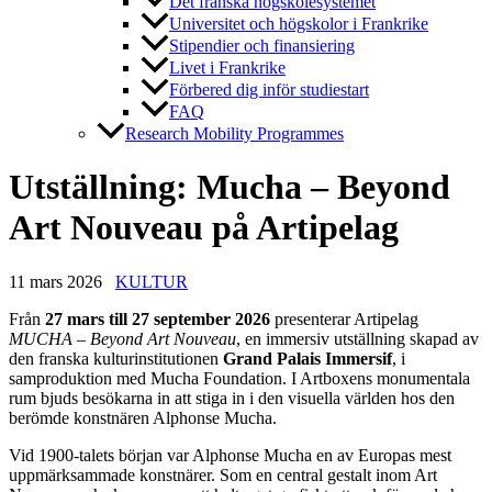
Det franska högskolesystemet
Universitet och högskolor i Frankrike
Stipendier och finansiering
Livet i Frankrike
Förbered dig inför studiestart
FAQ
Research Mobility Programmes
Utställning: Mucha – Beyond
Art Nouveau på Artipelag
11 mars 2026
KULTUR
Från
27 mars till 27 september 2026
presenterar Artipelag
MUCHA – Beyond Art Nouveau
, en immersiv utställning skapad av
den franska kulturinstitutionen
Grand Palais Immersif
, i
samproduktion med Mucha Foundation. I Artboxens monumentala
rum bjuds besökarna in att stiga in i den visuella världen hos den
berömde konstnären Alphonse Mucha.
Vid 1900-talets början var Alphonse Mucha en av Europas mest
uppmärksammade konstnärer. Som en central gestalt inom Art