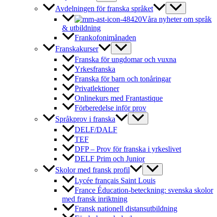
Avdelningen för franska språket
Våra nyheter om språk
& utbildning
Frankofonimånaden
Franskakurser
Franska för ungdomar och vuxna
Yrkesfranska
Franska för barn och tonåringar
Privatlektioner
Onlinekurs med Frantastique
Förberedelse inför prov
Språkprov i franska
DELF/DALF
TEF
DFP – Prov för franska i yrkeslivet
DELF Prim och Junior
Skolor med fransk profil
Lycée français Saint Louis
France Éducation-beteckning: svenska skolor
med fransk inriktning
Fransk nationell distansutbildning