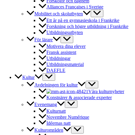
Förskolor och daghem
Alliances Françaises i Sverige
Mobilitet och skolutbyten
Ett år på en gymnasieskola i Frankrike
Forskning och högre utbildning i Frankrike
Utbildningsutbyten
För lärare
Motivera dina elever
Fransk assistent
Utbildningar
Utbildningsmaterial
DAEFLE
Kultur
Avdelningen för kultur
Våra kulturnyheter
Konstnärer & associerade experter
Evenemang
Kulturnatt
Novembre Numérique
Idéernas natt
Kulturområden