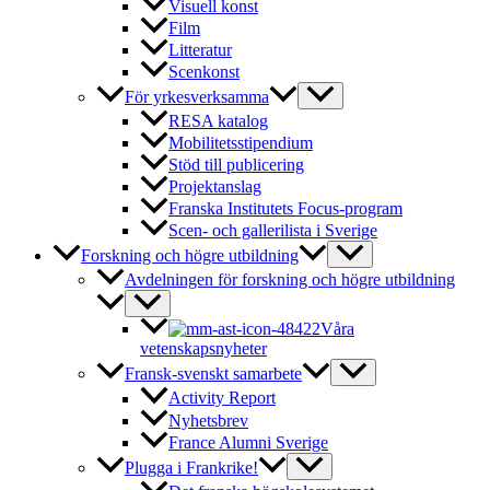
Visuell konst
Film
Litteratur
Scenkonst
För yrkesverksamma
RESA katalog
Mobilitetsstipendium
Stöd till publicering
Projektanslag
Franska Institutets Focus-program
Scen- och gallerilista i Sverige
Forskning och högre utbildning
Avdelningen för forskning och högre utbildning
Våra
vetenskapsnyheter
Fransk-svenskt samarbete
Activity Report
Nyhetsbrev
France Alumni Sverige
Plugga i Frankrike!