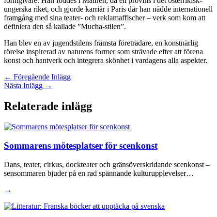
formgivare. Han föddes i Mähren, då en provins i det österrikisk-
ungerska riket, och gjorde karriär i Paris där han nådde internationell
framgång med sina teater- och reklamaffischer – verk som kom att
definiera den så kallade ”Mucha-stilen”.
Han blev en av jugendstilens främsta företrädare, en konstnärlig
rörelse inspirerad av naturens former som strävade efter att förena
konst och hantverk och integrera skönhet i vardagens alla aspekter.
←
Föregående Inlägg
Nästa Inlägg
→
Relaterade inlägg
Sommarens mötesplatser för scenkonst
Dans, teater, cirkus, dockteater och gränsöverskridande scenkonst –
sensommaren bjuder på en rad spännande kulturupplevelser…
→