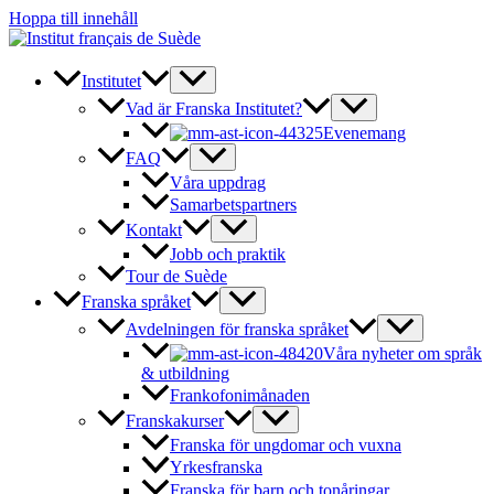
Hoppa till innehåll
Institutet
Vad är Franska Institutet?
Evenemang
FAQ
Våra uppdrag
Samarbetspartners
Kontakt
Jobb och praktik
Tour de Suède
Franska språket
Avdelningen för franska språket
Våra nyheter om språk
& utbildning
Frankofonimånaden
Franskakurser
Franska för ungdomar och vuxna
Yrkesfranska
Franska för barn och tonåringar