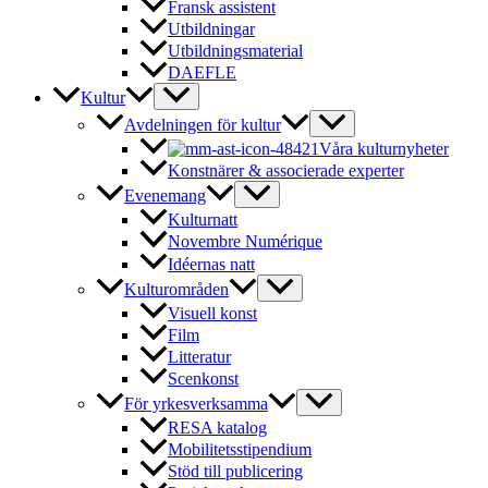
Fransk assistent
Utbildningar
Utbildningsmaterial
DAEFLE
Kultur
Avdelningen för kultur
Våra kulturnyheter
Konstnärer & associerade experter
Evenemang
Kulturnatt
Novembre Numérique
Idéernas natt
Kulturområden
Visuell konst
Film
Litteratur
Scenkonst
För yrkesverksamma
RESA katalog
Mobilitetsstipendium
Stöd till publicering