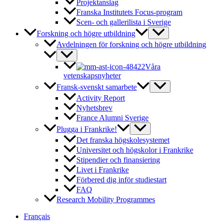
Projektanslag
Franska Institutets Focus-program
Scen- och gallerilista i Sverige
Forskning och högre utbildning
Avdelningen för forskning och högre utbildning
Våra
vetenskapsnyheter
Fransk-svenskt samarbete
Activity Report
Nyhetsbrev
France Alumni Sverige
Plugga i Frankrike!
Det franska högskolesystemet
Universitet och högskolor i Frankrike
Stipendier och finansiering
Livet i Frankrike
Förbered dig inför studiestart
FAQ
Research Mobility Programmes
Français