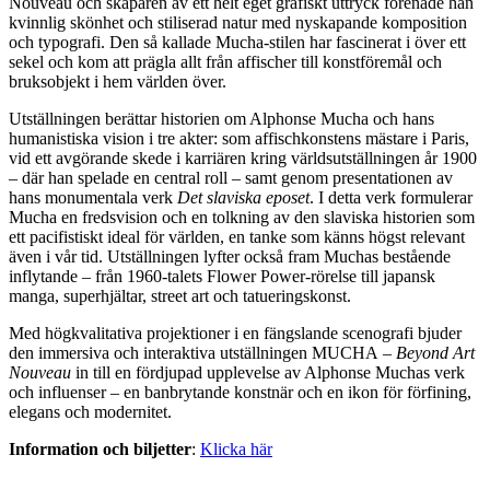
Nouveau och skaparen av ett helt eget grafiskt uttryck förenade han
kvinnlig skönhet och stiliserad natur med nyskapande komposition
och typografi. Den så kallade Mucha-stilen har fascinerat i över ett
sekel och kom att prägla allt från affischer till konstföremål och
bruksobjekt i hem världen över.
Utställningen berättar historien om Alphonse Mucha och hans
humanistiska vision i tre akter: som affischkonstens mästare i Paris,
vid ett avgörande skede i karriären kring världsutställningen år 1900
– där han spelade en central roll – samt genom presentationen av
hans monumentala verk
Det slaviska eposet
. I detta verk formulerar
Mucha en fredsvision och en tolkning av den slaviska historien som
ett pacifistiskt ideal för världen, en tanke som känns högst relevant
även i vår tid. Utställningen lyfter också fram Muchas bestående
inflytande – från 1960-talets Flower Power-rörelse till japansk
manga, superhjältar, street art och tatueringskonst.
Med högkvalitativa projektioner i en fängslande scenografi bjuder
den immersiva och interaktiva utställningen MUCHA
– Beyond Art
Nouveau
in till en fördjupad upplevelse av Alphonse Muchas verk
och influenser – en banbrytande konstnär och en ikon för förfining,
elegans och modernitet.
Information och biljetter
:
Klicka här