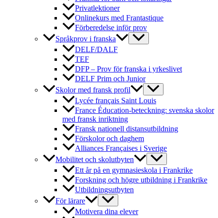
Privatlektioner
Onlinekurs med Frantastique
Förberedelse inför prov
Språkprov i franska
DELF/DALF
TEF
DFP – Prov för franska i yrkeslivet
DELF Prim och Junior
Skolor med fransk profil
Lycée français Saint Louis
France Éducation-beteckning: svenska skolor
med fransk inriktning
Fransk nationell distansutbildning
Förskolor och daghem
Alliances Françaises i Sverige
Mobilitet och skolutbyten
Ett år på en gymnasieskola i Frankrike
Forskning och högre utbildning i Frankrike
Utbildningsutbyten
För lärare
Motivera dina elever