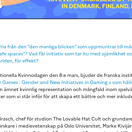
 fria från den “den manliga blicken” som uppmuntrar till m
safe spaces”? Vad får initiativ som tar itu med ojämlikhet 
lden, för effekt?
ionella Kvinnodagen den 8:e mars, bjuder de franska institu
ir Games : Gender and New Initiatives in Gaming » som hålls
an ämnet kvinnlig representation och mångfald inom spelv
r som vi står inför för att skapa ett bättre och mer inklu
asch, chef för studion The Lovable Hat Cult och grundar
rskare i medievetenskap på Oslo Universitet, Marke Kivijärv