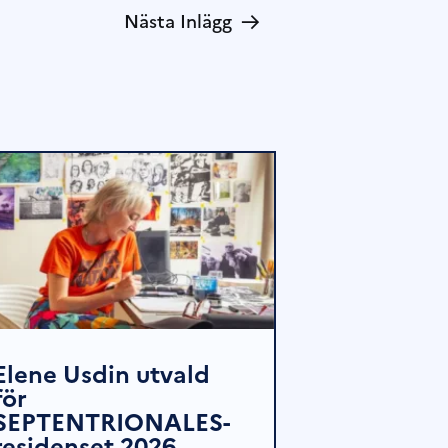
→
Nästa Inlägg
Elene Usdin utvald
för
SEPTENTRIONALES-
residenset 2026