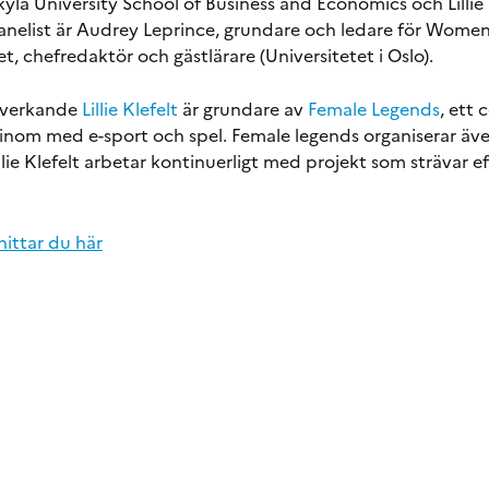
lä University School of Business and Economics och Lillie 
anelist är Audrey Leprince, grundare och ledare för Wome
, chefredaktör och gästlärare (Universitetet i Oslo).
dverkande
Lillie Klefelt
är grundare av
Female Legends
, ett
 inom med e-sport och spel. Female legends organiserar äv
 Lillie Klefelt arbetar kontinuerligt med projekt som strävar 
ittar du här