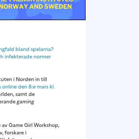
ångfald bland spelarna?
och infekterade normer
ten i Norden in till
 online den 8:e mars kl.
ärlden, samt de
derande
gaming
e av Game Girl Workshop,
, forskare i