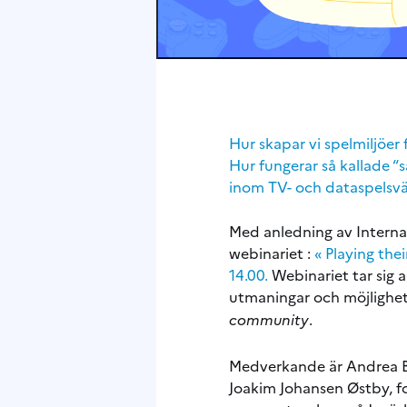
Hur skapar vi spelmiljöer
Hur fungerar så kallade “
inom TV- och dataspelsvär
Med anledning av Internat
webinariet :
« Playing the
14.00.
Webinariet tar sig 
utmaningar och möjlighete
community
.
Medverkande är Andrea Br
Joakim Johansen Østby, fo