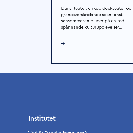
Dans, teater, cirkus, dockteater oc
gränsöverskridande scenkonst –
sensommaren bjuder på en rad
spännande kulturupplevelser…
→
Institutet
Vad är Franska Institutet?