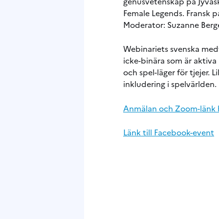
genusvetenskap på Jyväsky
Female Legends. Fransk p
Moderator: Suzanne Berget
Webinariets svenska me
icke-binära som är aktiva
och spel-läger för tjejer.
inkludering i spelvärlden.
Anmälan och Zoom-länk h
Länk till Facebook-event