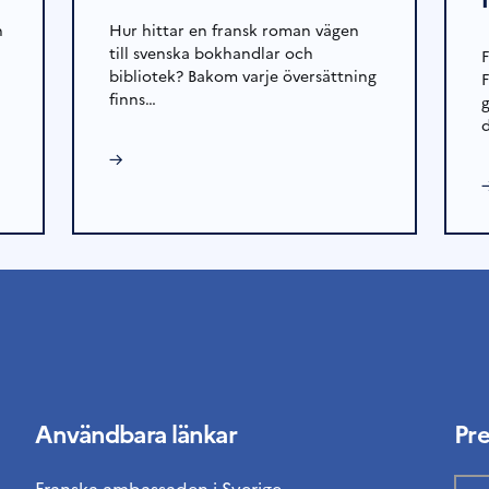
h
Hur hittar en fransk roman vägen
till svenska bokhandlar och
bibliotek? Bakom varje översättning
finns…
→
Användbara länkar
Pr
Franska ambassaden i Sverige