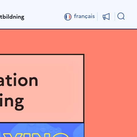
Sök
français
tbildning
ation
ing