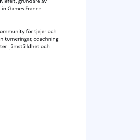
Klefelt, grundare av
n in Games France.
 community för tjejer och
en turneringar, coachning
efter jämställdhet och