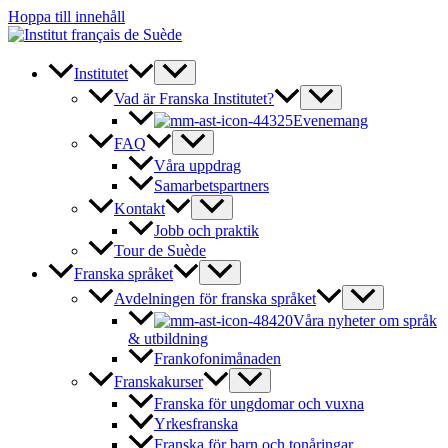
Hoppa till innehåll
Institutet
Vad är Franska Institutet?
Evenemang
FAQ
Våra uppdrag
Samarbetspartners
Kontakt
Jobb och praktik
Tour de Suède
Franska språket
Avdelningen för franska språket
Våra nyheter om språk
& utbildning
Frankofonimånaden
Franskakurser
Franska för ungdomar och vuxna
Yrkesfranska
Franska för barn och tonåringar