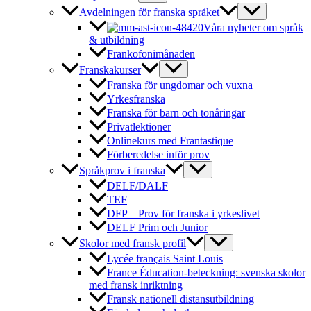
Avdelningen för franska språket
Våra nyheter om språk
& utbildning
Frankofonimånaden
Franskakurser
Franska för ungdomar och vuxna
Yrkesfranska
Franska för barn och tonåringar
Privatlektioner
Onlinekurs med Frantastique
Förberedelse inför prov
Språkprov i franska
DELF/DALF
TEF
DFP – Prov för franska i yrkeslivet
DELF Prim och Junior
Skolor med fransk profil
Lycée français Saint Louis
France Éducation-beteckning: svenska skolor
med fransk inriktning
Fransk nationell distansutbildning