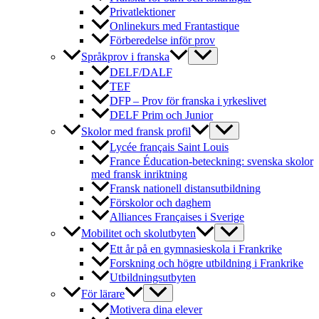
Privatlektioner
Onlinekurs med Frantastique
Förberedelse inför prov
Språkprov i franska
DELF/DALF
TEF
DFP – Prov för franska i yrkeslivet
DELF Prim och Junior
Skolor med fransk profil
Lycée français Saint Louis
France Éducation-beteckning: svenska skolor
med fransk inriktning
Fransk nationell distansutbildning
Förskolor och daghem
Alliances Françaises i Sverige
Mobilitet och skolutbyten
Ett år på en gymnasieskola i Frankrike
Forskning och högre utbildning i Frankrike
Utbildningsutbyten
För lärare
Motivera dina elever