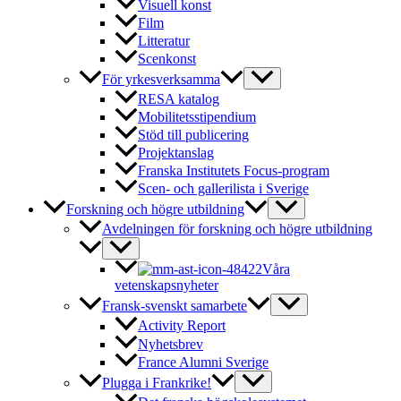
Visuell konst
Film
Litteratur
Scenkonst
För yrkesverksamma
RESA katalog
Mobilitetsstipendium
Stöd till publicering
Projektanslag
Franska Institutets Focus-program
Scen- och gallerilista i Sverige
Forskning och högre utbildning
Avdelningen för forskning och högre utbildning
Våra
vetenskapsnyheter
Fransk-svenskt samarbete
Activity Report
Nyhetsbrev
France Alumni Sverige
Plugga i Frankrike!