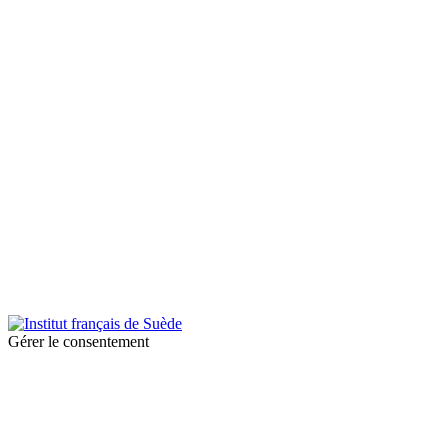
© 2025 Institut français de Suède. Alla rättigheter förbehållna.
Integritetspolicy
|
Cookies
Gérer le consentement