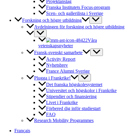
Projektanslag
Franska Institutets Focus-program
Scen- och gallerilista i Sverige
Forskning och högre utbildning
Avdelningen för forskning och högre utbildning
Våra
vetenskapsnyheter
Fransk-svenskt samarbete
Activity Report
Nyhetsbrev
France Alumni Sverige
Plugga i Frankrike!
Det franska högskolesystemet
Universitet och högskolor i Frankrike
Stipendier och finansiering
Livet i Frankrike
Förbered dig inför studiestart
FAQ
Research Mobility Programmes
Français