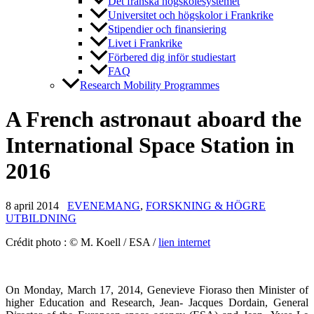
Det franska högskolesystemet
Universitet och högskolor i Frankrike
Stipendier och finansiering
Livet i Frankrike
Förbered dig inför studiestart
FAQ
Research Mobility Programmes
A French astronaut aboard the
International Space Station in
2016
8 april 2014
EVENEMANG
,
FORSKNING & HÖGRE
UTBILDNING
Crédit photo : © M. Koell / ESA /
lien internet
On Monday, March 17, 2014, Genevieve Fioraso then Minister of
higher Education and Research, Jean- Jacques Dordain, General