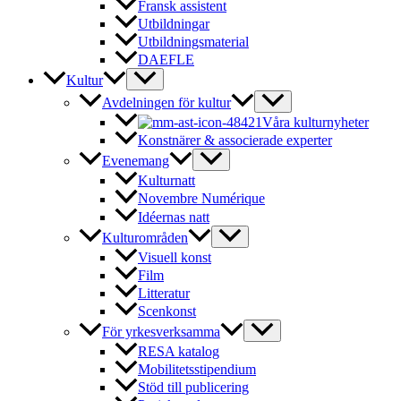
Fransk assistent
Utbildningar
Utbildningsmaterial
DAEFLE
Kultur
Avdelningen för kultur
Våra kulturnyheter
Konstnärer & associerade experter
Evenemang
Kulturnatt
Novembre Numérique
Idéernas natt
Kulturområden
Visuell konst
Film
Litteratur
Scenkonst
För yrkesverksamma
RESA katalog
Mobilitetsstipendium
Stöd till publicering