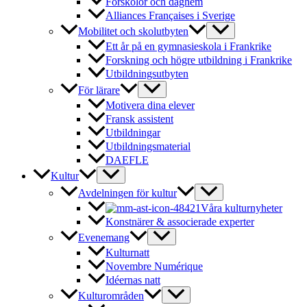
Förskolor och daghem
Alliances Françaises i Sverige
Mobilitet och skolutbyten
Ett år på en gymnasieskola i Frankrike
Forskning och högre utbildning i Frankrike
Utbildningsutbyten
För lärare
Motivera dina elever
Fransk assistent
Utbildningar
Utbildningsmaterial
DAEFLE
Kultur
Avdelningen för kultur
Våra kulturnyheter
Konstnärer & associerade experter
Evenemang
Kulturnatt
Novembre Numérique
Idéernas natt
Kulturområden