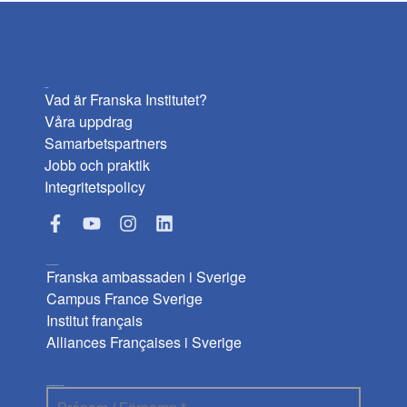
Institutet
Vad är Franska Institutet?
Våra uppdrag
Samarbetspartners
Jobb och praktik
Integritetspolicy
Användbara länkar
Franska ambassaden i Sverige
Campus France Sverige
Institut français
Alliances Françaises i Sverige
Prenumerera på vårt nyhetsbrev