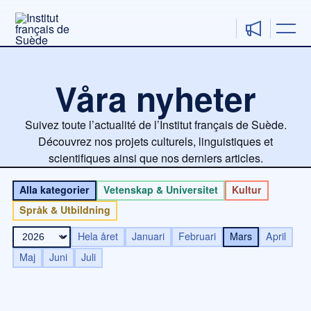
Hoppa
till
innehåll
Våra nyheter
Suivez toute l’actualité de l’Institut français de Suède.
Découvrez nos projets culturels, linguistiques et
scientifiques ainsi que nos derniers articles.
Alla kategorier
Vetenskap & Universitet
Kultur
Språk & Utbildning
Hela året
Januari
Februari
Mars
April
Maj
Juni
Juli