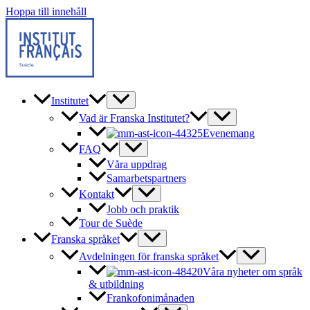
Hoppa till innehåll
Institutet
Vad är Franska Institutet?
Evenemang
FAQ
Våra uppdrag
Samarbetspartners
Kontakt
Jobb och praktik
Tour de Suède
Franska språket
Avdelningen för franska språket
Våra nyheter om språk
& utbildning
Frankofonimånaden