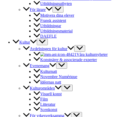
Utbildningsutbyten
För lärare
Motivera dina elever
Fransk assistent
Utbildningar
Utbildningsmaterial
DAEFLE
Kultur
Avdelningen för kultur
Våra kulturnyheter
Konstnärer & associerade experter
Evenemang
Kulturnatt
Novembre Numérique
Idéernas natt
Kulturområden
Visuell konst
Film
Litteratur
Scenkonst
För yrkesverksamma