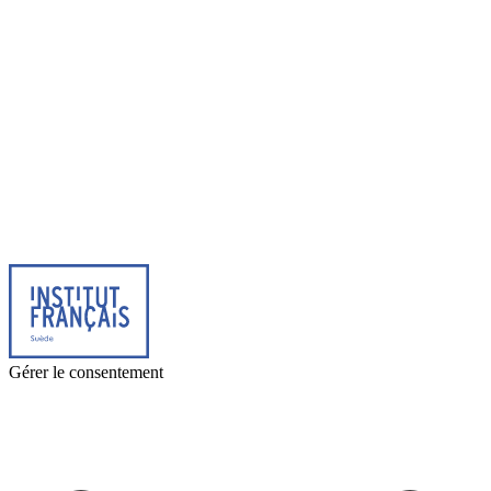
© 2025 Institut français de Suède. Alla rättigheter förbehållna.
Integritetspolicy
|
Cookies
Gérer le consentement