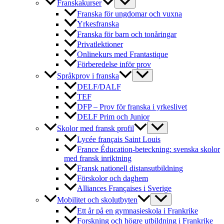
Franskakurser
Franska för ungdomar och vuxna
Yrkesfranska
Franska för barn och tonåringar
Privatlektioner
Onlinekurs med Frantastique
Förberedelse inför prov
Språkprov i franska
DELF/DALF
TEF
DFP – Prov för franska i yrkeslivet
DELF Prim och Junior
Skolor med fransk profil
Lycée français Saint Louis
France Éducation-beteckning: svenska skolor
med fransk inriktning
Fransk nationell distansutbildning
Förskolor och daghem
Alliances Françaises i Sverige
Mobilitet och skolutbyten
Ett år på en gymnasieskola i Frankrike
Forskning och högre utbildning i Frankrike