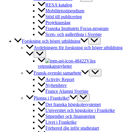
RESA katalog
Mobilitetsstipendium
Stöd till publicering
Projektanslag
Franska Institutets Focus-program
Scen- och gallerilista i Sverige
Forskning och högre utbildning
Avdelningen för forskning och högre utbildning
Våra
vetenskapsnyheter
Fransk-svenskt samarbete
Activity Report
Nyhetsbrev
France Alumni Sverige
Plugga i Frankrike!
Det franska högskolesystemet
Universitet och högskolor i Frankrike
Stipendier och finansiering
Livet i Frankrike
Förbered dig inför studiestart