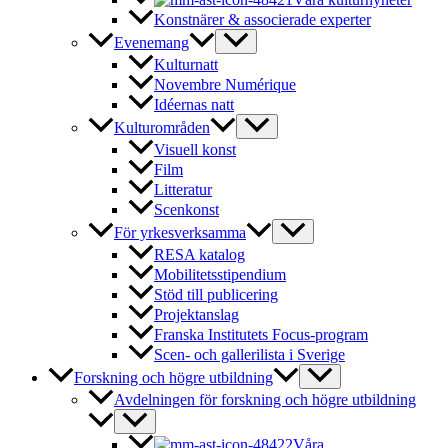
Konstnärer & associerade experter
Evenemang
Kulturnatt
Novembre Numérique
Idéernas natt
Kulturområden
Visuell konst
Film
Litteratur
Scenkonst
För yrkesverksamma
RESA katalog
Mobilitetsstipendium
Stöd till publicering
Projektanslag
Franska Institutets Focus-program
Scen- och gallerilista i Sverige
Forskning och högre utbildning
Avdelningen för forskning och högre utbildning
Våra