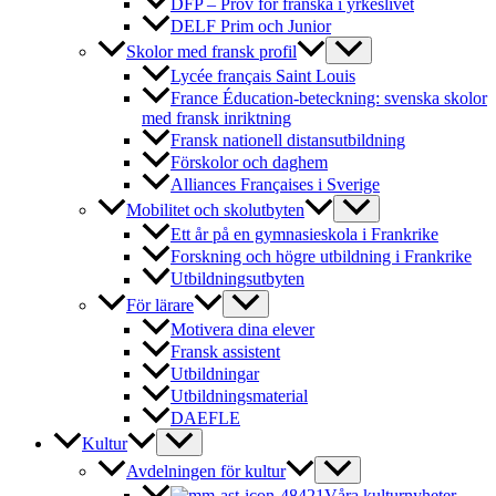
DFP – Prov för franska i yrkeslivet
DELF Prim och Junior
Skolor med fransk profil
Lycée français Saint Louis
France Éducation-beteckning: svenska skolor
med fransk inriktning
Fransk nationell distansutbildning
Förskolor och daghem
Alliances Françaises i Sverige
Mobilitet och skolutbyten
Ett år på en gymnasieskola i Frankrike
Forskning och högre utbildning i Frankrike
Utbildningsutbyten
För lärare
Motivera dina elever
Fransk assistent
Utbildningar
Utbildningsmaterial
DAEFLE
Kultur
Avdelningen för kultur
Våra kulturnyheter