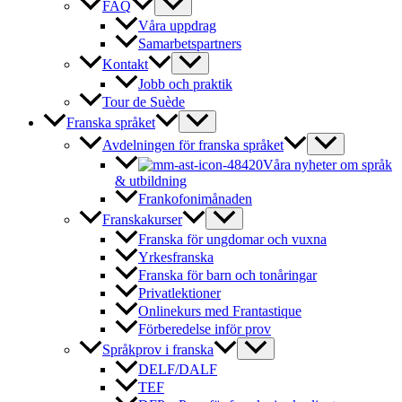
FAQ
Våra uppdrag
Samarbetspartners
Kontakt
Jobb och praktik
Tour de Suède
Franska språket
Avdelningen för franska språket
Våra nyheter om språk
& utbildning
Frankofonimånaden
Franskakurser
Franska för ungdomar och vuxna
Yrkesfranska
Franska för barn och tonåringar
Privatlektioner
Onlinekurs med Frantastique
Förberedelse inför prov
Språkprov i franska
DELF/DALF
TEF