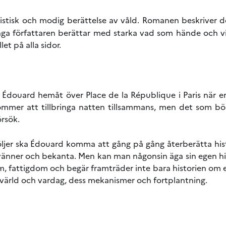
listisk och modig berättelse av våld. Romanen beskriver d
nga författaren berättar med starka vad som hände och visa
et på alla sidor.
r Édouard hemåt över Place de la République i Paris när e
mmer att tillbringa natten tillsammans, men det som bö
rsök.
jer ska Édouard komma att gång på gång återberätta hist
 vänner och bekanta. Men kan man någonsin äga sin egen hi
, fattigdom och begär framträder inte bara historien om 
värld och vardag, dess mekanismer och fortplantning.