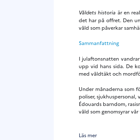
Våldets historia
är en rea
det har på offret. Den u
våld som påverkar samhäll
Sammanfattning
I julaftonsnatten vandra
upp vid hans sida. De ko
med våldtäkt och mordfö
Under månaderna som föl
poliser, sjukhuspersonal,
Édouards barndom, rasism
våld som genomsyrar vår 
Läs mer