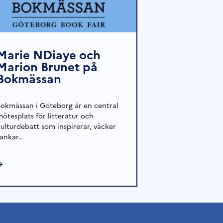
Marie NDiaye och
Marion Brunet på
Bokmässan
Bokmässan i Göteborg är en central
mötesplats för litteratur och
kulturdebatt som inspirerar, väcker
tankar…
→