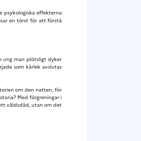
e psykologiska effekterna
r en törst för att förstå
n ung man plötsligt dyker
rjade som kärlek avslutas
orien om den natten, för
storia? Med förgreningar i
ett våldsdåd, utan om det