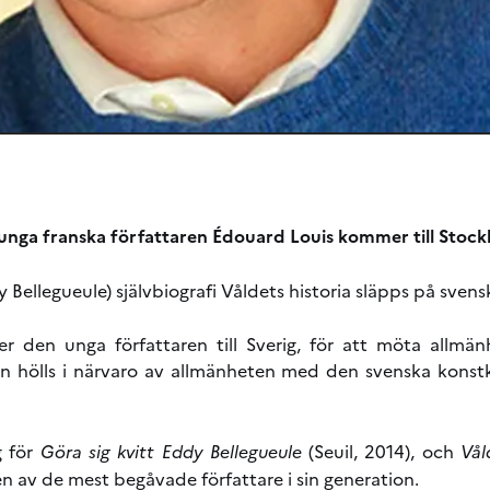
unga franska författaren Édouard Louis kommer till Stoc
Bellegueule) självbiografi Våldets historia släpps på svens
er den unga författaren till Sverig, för att möta allm
on hölls i närvaro av allmänheten med den svenska kons
g för
Göra sig kvitt Eddy Bellegueule
(Seuil, 2014), och
Vål
n av de mest begåvade författare i sin generation.