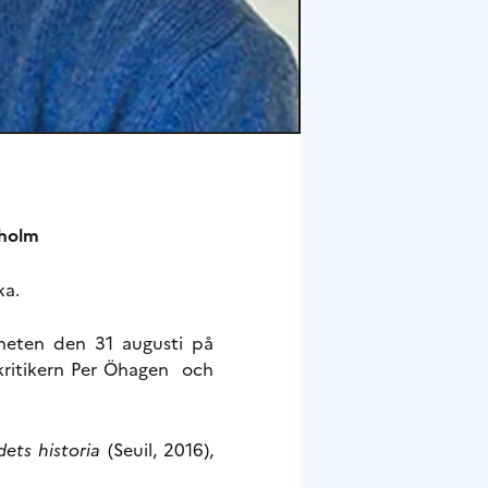
kholm
ka.
änheten den 31 augusti på
tkritikern Per Öhagen och
dets historia
(Seuil, 2016),