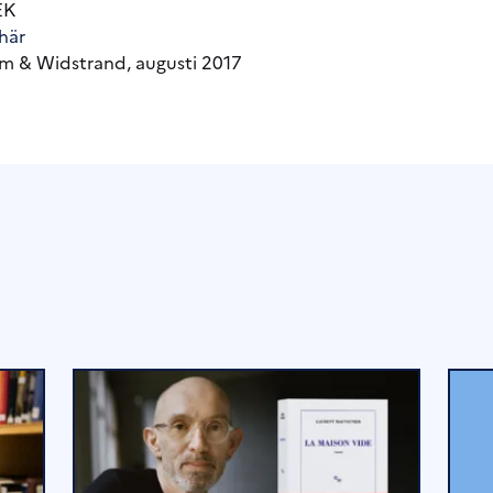
SEK
här
öm & Widstrand, augusti 2017