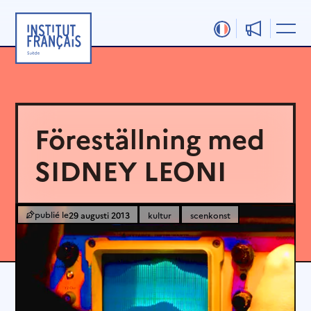
Hoppa
till
innehåll
Föreställning med
SIDNEY LEONI
29 augusti 2013
kultur
scenkonst