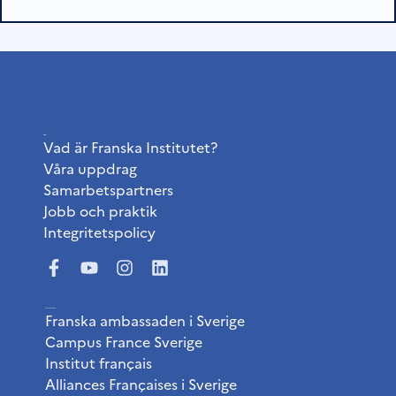
Institutet
Vad är Franska Institutet?
Våra uppdrag
Samarbetspartners
Jobb och praktik
Integritetspolicy
Användbara länkar
Franska ambassaden i Sverige
Campus France Sverige
Institut français
Alliances Françaises i Sverige