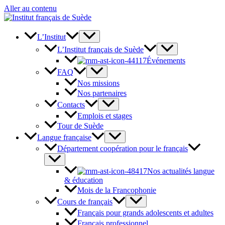
Aller au contenu
L’Institut
L’Institut français de Suède
Événements
FAQ
Nos missions
Nos partenaires
Contacts
Emplois et stages
Tour de Suède
Langue française
Département coopération pour le français
Nos actualités langue
& éducation
Mois de la Francophonie
Cours de français
Français pour grands adolescents et adultes
Français professionnel