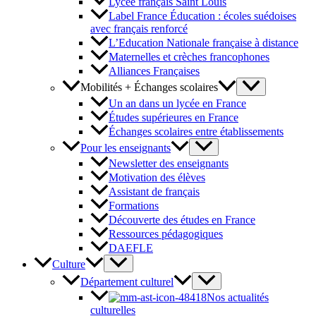
Lycée français Saint Louis
Label France Éducation : écoles suédoises
avec français renforcé
L’Education Nationale française à distance
Maternelles et crèches francophones
Alliances Françaises
Mobilités + Échanges scolaires
Un an dans un lycée en France
Études supérieures en France
Échanges scolaires entre établissements
Pour les enseignants
Newsletter des enseignants
Motivation des élèves
Assistant de français
Formations
Découverte des études en France
Ressources pédagogiques
DAEFLE
Culture
Département culturel
Nos actualités
culturelles