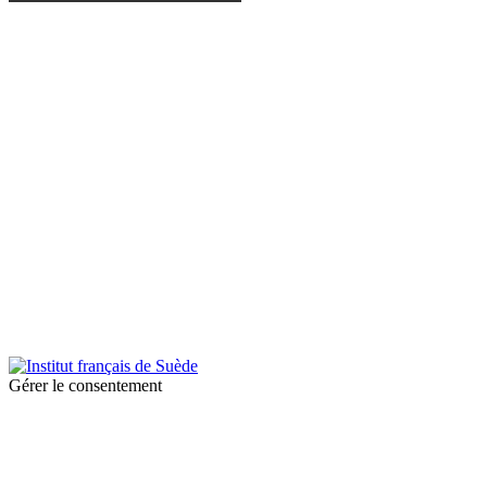
© 2026 Institut français de Suède. Tous droits réservés.
Design & Réalisation :
Tanguy Pégné
Politique de confidentialité
|
Cookies
Gérer le consentement