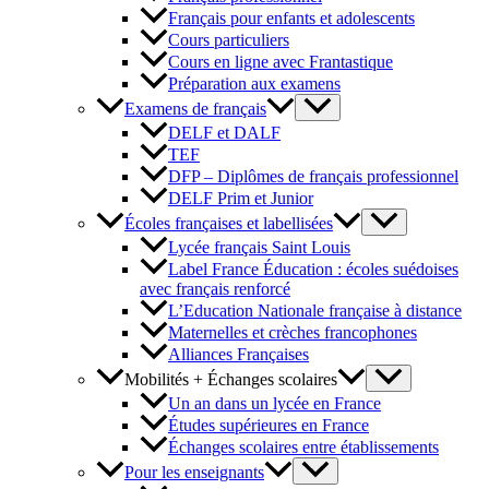
Français pour enfants et adolescents
Cours particuliers
Cours en ligne avec Frantastique
Préparation aux examens
Examens de français
DELF et DALF
TEF
DFP – Diplômes de français professionnel
DELF Prim et Junior
Écoles françaises et labellisées
Lycée français Saint Louis
Label France Éducation : écoles suédoises
avec français renforcé
L’Education Nationale française à distance
Maternelles et crèches francophones
Alliances Françaises
Mobilités + Échanges scolaires
Un an dans un lycée en France
Études supérieures en France
Échanges scolaires entre établissements
Pour les enseignants