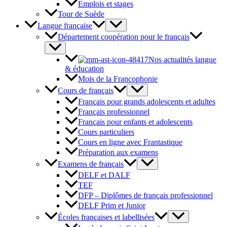
Emplois et stages
Tour de Suède
Langue française
Département coopération pour le français
Nos actualités langue
& éducation
Mois de la Francophonie
Cours de français
Français pour grands adolescents et adultes
Français professionnel
Français pour enfants et adolescents
Cours particuliers
Cours en ligne avec Frantastique
Préparation aux examens
Examens de français
DELF et DALF
TEF
DFP – Diplômes de français professionnel
DELF Prim et Junior
Écoles françaises et labellisées