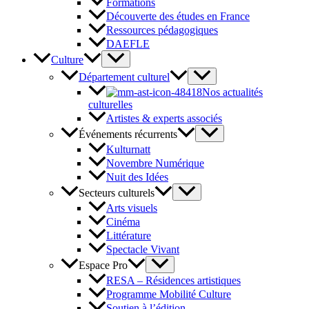
Formations
Découverte des études en France
Ressources pédagogiques
DAEFLE
Culture
Département culturel
Nos actualités
culturelles
Artistes & experts associés
Événements récurrents
Kulturnatt
Novembre Numérique
Nuit des Idées
Secteurs culturels
Arts visuels
Cinéma
Littérature
Spectacle Vivant
Espace Pro
RESA – Résidences artistiques
Programme Mobilité Culture
Soutien à l’édition