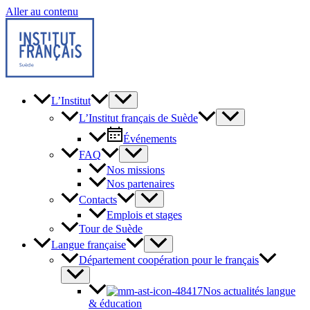
Aller au contenu
L’Institut
L’Institut français de Suède
Événements
FAQ
Nos missions
Nos partenaires
Contacts
Emplois et stages
Tour de Suède
Langue française
Département coopération pour le français
Nos actualités langue
& éducation