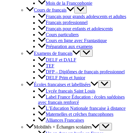
Mois de la Francophonie
Cours de français
Français pour grands adolescents et adultes
Français professionnel
Français pour enfants et adolescents
Cours particuliers
Cours en ligne avec Frantastique
Préparation aux examens
Examens de français
DELF et DALF
TEF
DFP – Diplômes de français professionnel
DELF Prim et Junior
Écoles françaises et labellisées
Lycée français Saint Louis
Label France Éducation : écoles suédoises
avec français renforcé
L’Education Nationale française à distance
Maternelles et crèches francophones
Alliances Françaises
Mobilités + Échanges scolaires