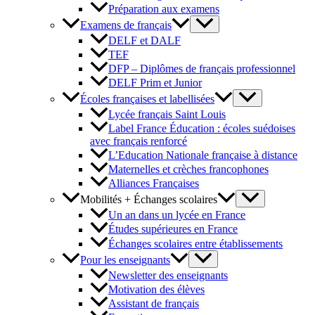
Préparation aux examens
Examens de français
DELF et DALF
TEF
DFP – Diplômes de français professionnel
DELF Prim et Junior
Écoles françaises et labellisées
Lycée français Saint Louis
Label France Éducation : écoles suédoises
avec français renforcé
L’Education Nationale française à distance
Maternelles et crèches francophones
Alliances Françaises
Mobilités + Échanges scolaires
Un an dans un lycée en France
Études supérieures en France
Échanges scolaires entre établissements
Pour les enseignants
Newsletter des enseignants
Motivation des élèves
Assistant de français