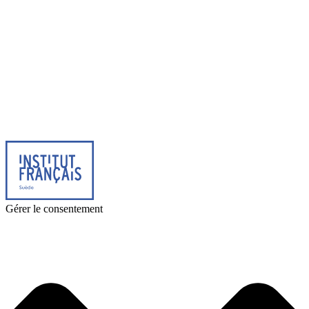
© 2026 Institut français de Suède. Tous droits réservés.
Design & Réalisation :
Tanguy Pégné
Politique de confidentialité
|
Cookies
Gérer le consentement