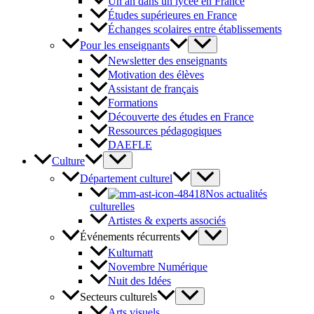
Un an dans un lycée en France
Études supérieures en France
Échanges scolaires entre établissements
Pour les enseignants
Newsletter des enseignants
Motivation des élèves
Assistant de français
Formations
Découverte des études en France
Ressources pédagogiques
DAEFLE
Culture
Département culturel
Nos actualités
culturelles
Artistes & experts associés
Événements récurrents
Kulturnatt
Novembre Numérique
Nuit des Idées
Secteurs culturels
Arts visuels