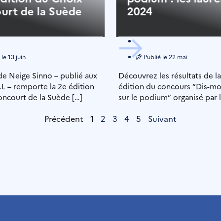
urt de la Suède
2024
 le
13 juin
Publié le
22 mai
 de Neige Sinno – publié aux
Découvrez les résultats de 
.L – remporte la 2e édition
édition du concours “Dis-mo
ncourt de la Suède […]
sur le podium” organisé par l
français de […]
Précédent
1
2
3
4
5
Suivant