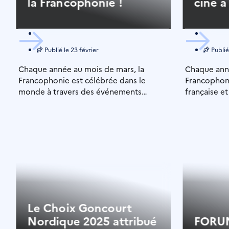
la Francophonie !
ciné à
Publié le
23 février
Publié
Chaque année au mois de mars, la
Chaque anné
Francophonie est célébrée dans le
Francophoni
monde à travers des événements
française et
mettant en lumière […]
francophone
Le Choix Goncourt
Nordique 2025 attribué
FORUM 