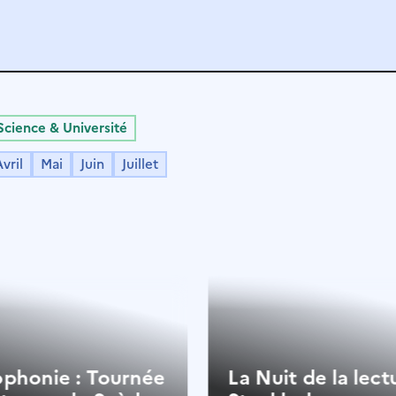
Science & Université
vril
Mai
Juin
Juillet
Page
Page
Page
Page
Page
ophonie : Tournée
La Nuit de la lect