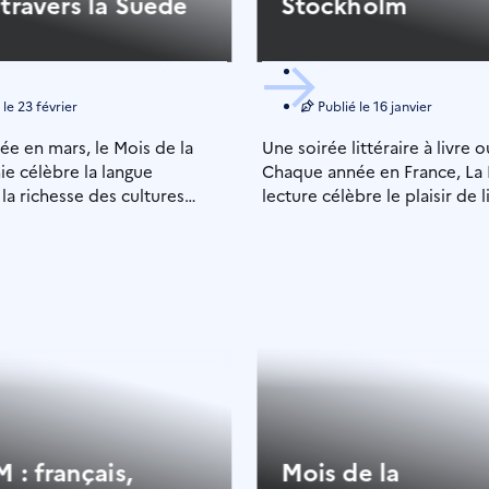
 travers la Suède
Stockholm
 le
23 février
Publié le
16 janvier
e en mars, le Mois de la
Une soirée littéraire à livre 
e célèbre la langue
Chaque année en France, La 
 la richesse des cultures
lecture célèbre le plaisir de li
s à […]
: français,
Mois de la