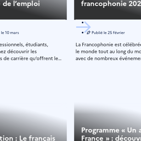
 de l’emploi
francophonie 20
 le
10 mars
Publié le
25 février
essionnels, étudiants,
La Francophonie est célébrée
nez découvrir les
le monde tout au long du mo
 de carrière qu’offrent le
avec de nombreux événemen
 une ouverture internationale
[…]
 […]
Programme « Un 
ion : Le français
France » : découv