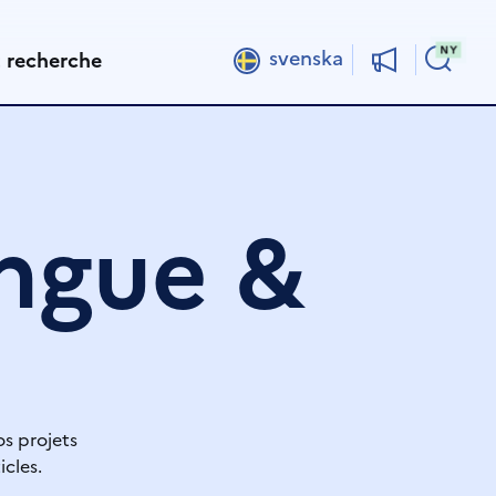
Rech
svenska
t recherche
angue &
os projets
icles.