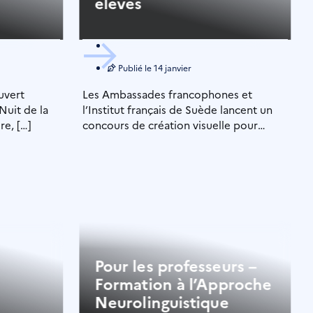
élèves
Publié le
14 janvier
ouvert
Les Ambassades francophones et
Nuit de la
l’Institut français de Suède lancent un
re, […]
concours de création visuelle pour
célébrer le Mois de la […]
Pour les professeurs –
Formation à l’Approche
Neurolinguistique