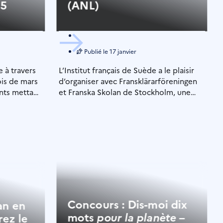
25
(ANL)
Publié le
17 janvier
 à travers
L’Institut français de Suède a le plaisir
is de mars
d’organiser avec Fransklärarföreningen
ts mettant
et Franska Skolan de Stockholm, une
formation gratuite en français […]
Concours : Dis-moi dix
an en
mots
–
pour la planète
rez le