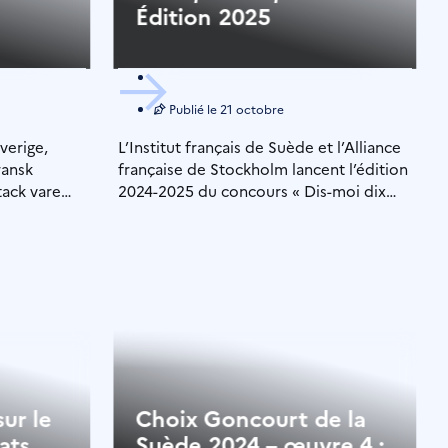
n
Édition 2025
Publié le
21 octobre
Sverige,
L’Institut français de Suède et l’Alliance
ransk
française de Stockholm lancent l’édition
tack vare
2024-2025 du concours « Dis-moi dix
mots » à […]
ur le
Choix Goncourt de la
ats
Suède 2024 – œuvre 4 :