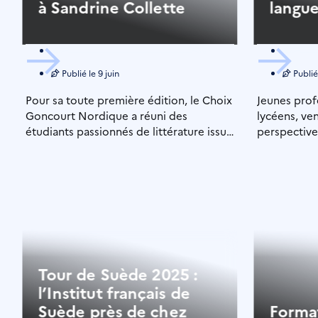
à Sandrine Collette
langue
Publié le
9 juin
Publié
Pour sa toute première édition, le Choix
Jeunes prof
Goncourt Nordique a réuni des
lycéens, ve
étudiants passionnés de littérature issus
perspectives
d’universités du Danemark, […]
français et
! Après une
Tour de Suède 2025 :
l’Institut français de
Suède près de chez
Format