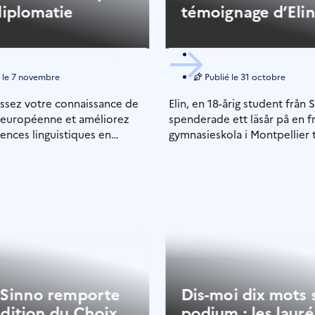
diplomatie
témoignage d’Eli
 le
7 novembre
Publié le
31 octobre
ssez votre connaissance de
Elin, en 18-årig student från 
e européenne et améliorez
spenderade ett läsår på en f
nces linguistiques en
gymnasieskola i Montpellier 
plomatique. L’Institut
programmet “Ett år i […]
 Suède, l’ambassade […]
 Sinno remporte
Dis-moi dix mots s
édition du Choix
podium : les lauré