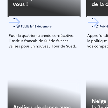
vous !
de la 
Publié le
18 décembre
Publié
Pour la quatrième année consécutive,
Approfondi
l’Institut français de Suède fait ses
la politiqu
valises pour un nouveau Tour de Suède !
vos compéte
Nous serons […]
contexte di
français de
Neige
Ateliers de danse avec
la 2e 