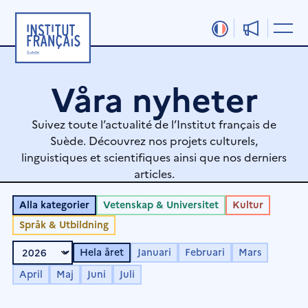
Hoppa
till
innehåll
Våra nyheter
Suivez toute l’actualité de l’Institut français de
Suède. Découvrez nos projets culturels,
linguistiques et scientifiques ainsi que nos derniers
articles.
Alla kategorier
Vetenskap & Universitet
Kultur
Språk & Utbildning
Hela året
Januari
Februari
Mars
April
Maj
Juni
Juli
Sida
Sida
Sida
Sida
Sida