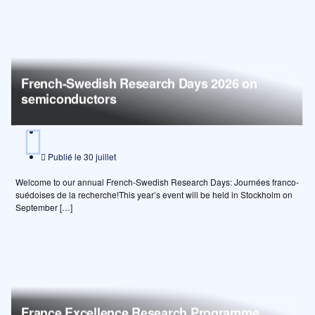
Page
Page
Page
Page
Page
French-Swedish Research Days 2026 on
semiconductors
Publié le
30 juillet
Welcome to our annual French-Swedish Research Days: Journées franco-
suédoises de la recherche!This year’s event will be held in Stockholm on
September […]
France Excellence Research Programme