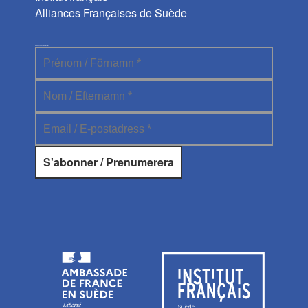
Alliances Françaises de Suède
Abonnez-vous à la newsletter