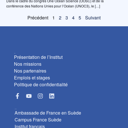
Dans le cadre du congrès One Ocean Science (OOSC) et de la
conférence des Nations Unies pour l’Océan (UNOC3), le […]
Précédent
1
2
3
4
5
Suivant
L’Institut
Présentation de l’Institut
Nos missions
Nos partenaires
Emplois et stages
Politique de confidentialité
Liens utiles
Ambassade de France en Suède
Campus France Suède
Institut français