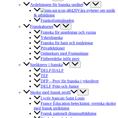
Avdelningen för franska språket
Våra nyheter om språk
& utbildning
Frankofonimånaden
Franskakurser
Franska för ungdomar och vuxna
Yrkesfranska
Franska för barn och tonåringar
Privatlektioner
Onlinekurs med Frantastique
Förberedelse inför prov
Språkprov i franska
DELF/DALF
TEF
DFP – Prov för franska i yrkeslivet
DELF Prim och Junior
Skolor med fransk profil
Lycée français Saint Louis
France Éducation-beteckning: svenska skolor
med fransk inriktning
Fransk nationell distansutbildning