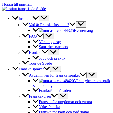
Hoppa till innehåll
Institutet
Vad är Franska Institutet?
Evenemang
FAQ
Våra uppdrag
Samarbetspartners
Kontakt
Jobb och praktik
Tour de Suède
Franska språket
Avdelningen för franska språket
Våra nyheter om språk
& utbildning
Frankofonimånaden
Franskakurser
Franska för ungdomar och vuxna
Yrkesfranska
Franska för barn och tonåringar