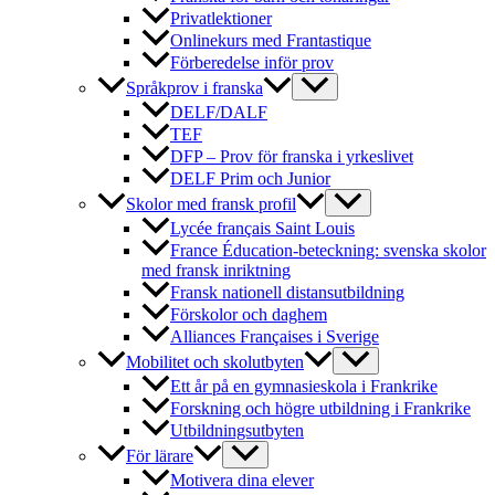
Privatlektioner
Onlinekurs med Frantastique
Förberedelse inför prov
Språkprov i franska
DELF/DALF
TEF
DFP – Prov för franska i yrkeslivet
DELF Prim och Junior
Skolor med fransk profil
Lycée français Saint Louis
France Éducation-beteckning: svenska skolor
med fransk inriktning
Fransk nationell distansutbildning
Förskolor och daghem
Alliances Françaises i Sverige
Mobilitet och skolutbyten
Ett år på en gymnasieskola i Frankrike
Forskning och högre utbildning i Frankrike
Utbildningsutbyten
För lärare
Motivera dina elever