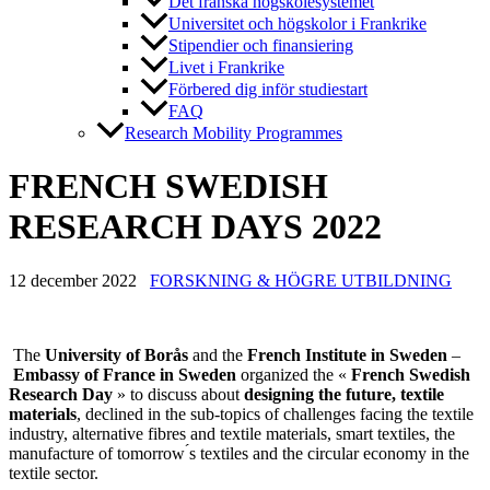
Det franska högskolesystemet
Universitet och högskolor i Frankrike
Stipendier och finansiering
Livet i Frankrike
Förbered dig inför studiestart
FAQ
Research Mobility Programmes
FRENCH SWEDISH
RESEARCH DAYS 2022
12 december 2022
FORSKNING & HÖGRE UTBILDNING
The
University of Borås
and the
French Institute in Sweden
–
Embassy of France in Sweden
organized the «
French
Swedish
Research Day
» to discuss about
designing the future, textile
materials
, declined in the sub-topics of challenges facing the textile
industry, alternative fibres and textile materials, smart textiles, the
manufacture of tomorrow ́s textiles and the circular economy in the
textile sector.