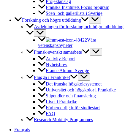
Projektanslag
Franska Institutets Focus-program
Scen- och gallerilista i Sverige
Forskning och högre utbildning
Avdelningen för forskning och högre utbildning
Våra
vetenskapsnyheter
Fransk-svenskt samarbete
Activity Report
Nyhetsbrev
France Alumni Sverige
Plugga i Frankrike!
Det franska högskolesystemet
Universitet och högskolor i Frankrike
Stipendier och finansiering
Livet i Frankrike
Förbered dig inför studiestart
FAQ
Research Mobility Programmes
Français