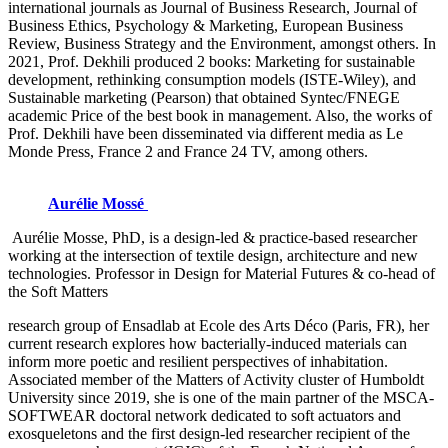
international journals as Journal of Business Research, Journal of
Business Ethics, Psychology & Marketing, European Business
Review, Business Strategy and the Environment, amongst others. In
2021, Prof. Dekhili produced 2 books: Marketing for sustainable
development, rethinking consumption models (ISTE-Wiley), and
Sustainable marketing (Pearson) that obtained Syntec/FNEGE
academic Price of the best book in management. Also, the works of
Prof. Dekhili have been disseminated via different media as Le
Monde Press, France 2 and France 24 TV, among others.
Aurélie Mossé
Aurélie Mosse, PhD, is a design-led & practice-based researcher
working at the intersection of textile design, architecture and new
technologies. Professor in Design for Material Futures & co-head of
the Soft Matters
research group of Ensadlab at Ecole des Arts Déco (Paris, FR), her
current research explores how bacterially-induced materials can
inform more poetic and resilient perspectives of inhabitation.
Associated member of the Matters of Activity cluster of Humboldt
University since 2019, she is one of the main partner of the MSCA-
SOFTWEAR doctoral network dedicated to soft actuators and
exosqueletons and the first design-led researcher recipient of the