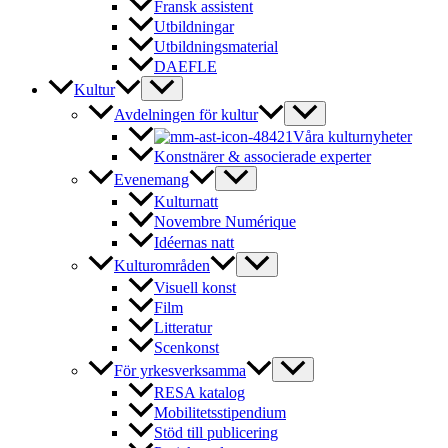
Fransk assistent
Utbildningar
Utbildningsmaterial
DAEFLE
Kultur
Avdelningen för kultur
Våra kulturnyheter
Konstnärer & associerade experter
Evenemang
Kulturnatt
Novembre Numérique
Idéernas natt
Kulturområden
Visuell konst
Film
Litteratur
Scenkonst
För yrkesverksamma
RESA katalog
Mobilitetsstipendium
Stöd till publicering