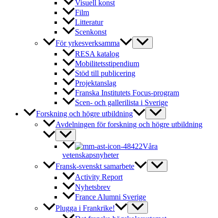
Visuell konst
Film
Litteratur
Scenkonst
För yrkesverksamma
RESA katalog
Mobilitetsstipendium
Stöd till publicering
Projektanslag
Franska Institutets Focus-program
Scen- och gallerilista i Sverige
Forskning och högre utbildning
Avdelningen för forskning och högre utbildning
Våra
vetenskapsnyheter
Fransk-svenskt samarbete
Activity Report
Nyhetsbrev
France Alumni Sverige
Plugga i Frankrike!