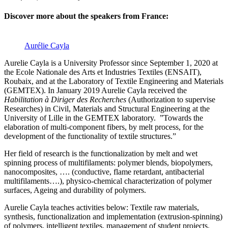
Discover more about the speakers from France
:
Aurélie Cayla
Aurelie Cayla is a University Professor since September 1, 2020 at
the Ecole Nationale des Arts et Industries Textiles (ENSAIT),
Roubaix, and at the Laboratory of Textile Engineering and Materials
(GEMTEX). In January 2019 Aurelie Cayla received the
Habilitation à Diriger des Recherches
(Authorization to supervise
Researches) in Civil, Materials and Structural Engineering at the
University of Lille in the GEMTEX laboratory. ”Towards the
elaboration of multi-component fibers, by melt process, for the
development of the functionality of textile structures.”
Her field of research is the functionalization by melt and wet
spinning process of multifilaments: polymer blends, biopolymers,
nanocomposites, …. (conductive, flame retardant, antibacterial
multifilaments….), physico-chemical characterization of polymer
surfaces, Ageing and durability of polymers.
Aurelie Cayla teaches activities below: Textile raw materials,
synthesis, functionalization and implementation (extrusion-spinning)
of polymers, intelligent textiles, management of student projects.