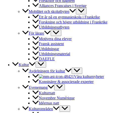
Förskolor och daghem
Alliances Françaises i Sverige
Mobilitet och skolutbyten
Ett år på en gymnasieskola i Frankrike
Forskning och högre utbildning i Frankrike
Utbildningsutbyten
För lärare
Motivera dina elever
Fransk assistent
Utbildningar
Utbildningsmaterial
DAEFLE
Kultur
Avdelningen för kultur
Våra kulturnyheter
Konstnärer & associerade experter
Evenemang
Kulturnatt
Novembre Numérique
Idéernas natt
Kulturområden