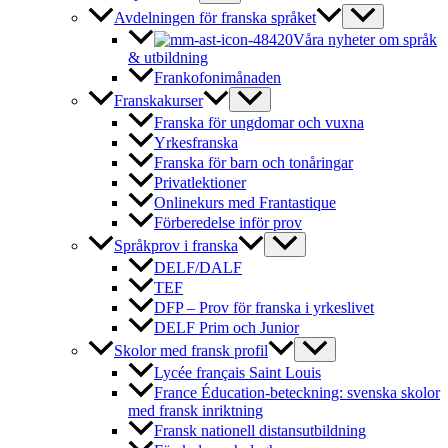
Avdelningen för franska språket
Våra nyheter om språk
& utbildning
Frankofonimånaden
Franskakurser
Franska för ungdomar och vuxna
Yrkesfranska
Franska för barn och tonåringar
Privatlektioner
Onlinekurs med Frantastique
Förberedelse inför prov
Språkprov i franska
DELF/DALF
TEF
DFP – Prov för franska i yrkeslivet
DELF Prim och Junior
Skolor med fransk profil
Lycée français Saint Louis
France Éducation-beteckning: svenska skolor
med fransk inriktning
Fransk nationell distansutbildning