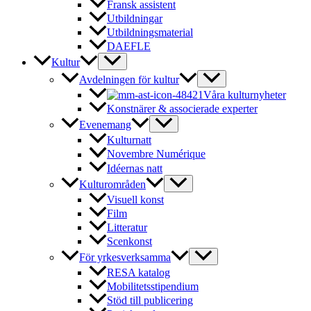
Fransk assistent
Utbildningar
Utbildningsmaterial
DAEFLE
Kultur
Avdelningen för kultur
Våra kulturnyheter
Konstnärer & associerade experter
Evenemang
Kulturnatt
Novembre Numérique
Idéernas natt
Kulturområden
Visuell konst
Film
Litteratur
Scenkonst
För yrkesverksamma
RESA katalog
Mobilitetsstipendium
Stöd till publicering