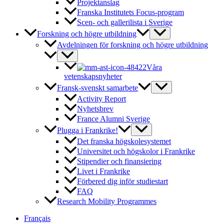
Projektanslag
Franska Institutets Focus-program
Scen- och gallerilista i Sverige
Forskning och högre utbildning
Avdelningen för forskning och högre utbildning
Våra
vetenskapsnyheter
Fransk-svenskt samarbete
Activity Report
Nyhetsbrev
France Alumni Sverige
Plugga i Frankrike!
Det franska högskolesystemet
Universitet och högskolor i Frankrike
Stipendier och finansiering
Livet i Frankrike
Förbered dig inför studiestart
FAQ
Research Mobility Programmes
Français