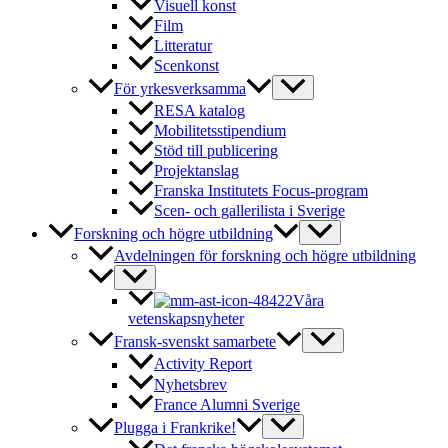
Visuell konst
Film
Litteratur
Scenkonst
För yrkesverksamma
RESA katalog
Mobilitetsstipendium
Stöd till publicering
Projektanslag
Franska Institutets Focus-program
Scen- och gallerilista i Sverige
Forskning och högre utbildning
Avdelningen för forskning och högre utbildning
Våra
vetenskapsnyheter
Fransk-svenskt samarbete
Activity Report
Nyhetsbrev
France Alumni Sverige
Plugga i Frankrike!