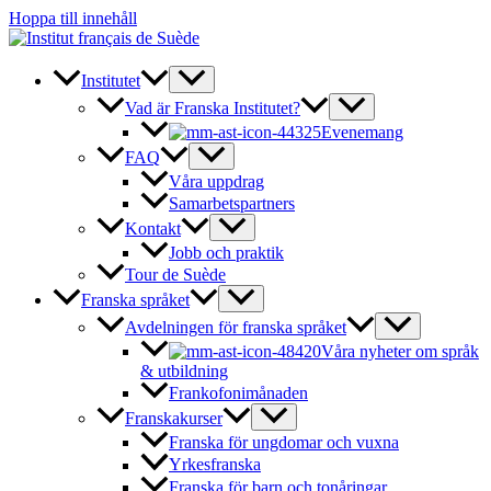
Hoppa till innehåll
Institutet
Vad är Franska Institutet?
Evenemang
FAQ
Våra uppdrag
Samarbetspartners
Kontakt
Jobb och praktik
Tour de Suède
Franska språket
Avdelningen för franska språket
Våra nyheter om språk
& utbildning
Frankofonimånaden
Franskakurser
Franska för ungdomar och vuxna
Yrkesfranska
Franska för barn och tonåringar