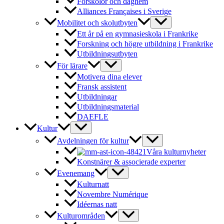
Förskolor och daghem
Alliances Françaises i Sverige
Mobilitet och skolutbyten
Ett år på en gymnasieskola i Frankrike
Forskning och högre utbildning i Frankrike
Utbildningsutbyten
För lärare
Motivera dina elever
Fransk assistent
Utbildningar
Utbildningsmaterial
DAEFLE
Kultur
Avdelningen för kultur
Våra kulturnyheter
Konstnärer & associerade experter
Evenemang
Kulturnatt
Novembre Numérique
Idéernas natt
Kulturområden