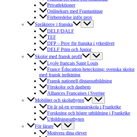
Privatlektioner
Onlinekurs med Frantastique
Förberedelse inför prov
Språkprov i franska
DELF/DALF
TEF
DFP – Prov för franska i yrkeslivet
DELF Prim och Junior
Skolor med fransk profil
Lycée français Saint Louis
France Éducation-beteckning: svenska skolor
med fransk inriktning
Fransk nationell distansutbildning
Förskolor och daghem
Alliances Françaises i Sverige
Mobilitet och skolutbyten
Ett år på en gymnasieskola i Frankrike
Forskning och högre utbildning i Frankrike
Utbildningsutbyten
För lärare
Motivera dina elever