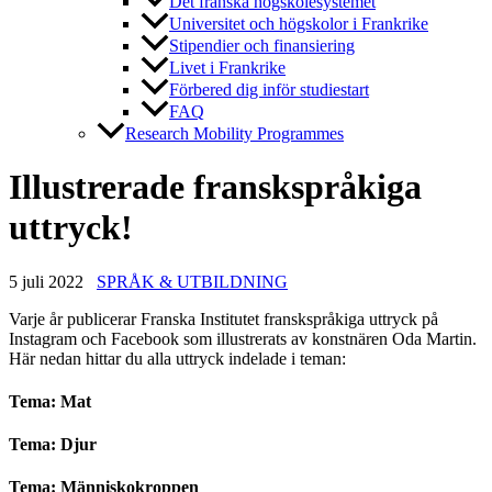
Det franska högskolesystemet
Universitet och högskolor i Frankrike
Stipendier och finansiering
Livet i Frankrike
Förbered dig inför studiestart
FAQ
Research Mobility Programmes
Illustrerade franskspråkiga
uttryck!
5 juli 2022
SPRÅK & UTBILDNING
Varje år publicerar Franska Institutet franskspråkiga uttryck på
Instagram och Facebook som illustrerats av konstnären Oda Martin.
Här nedan hittar du alla uttryck indelade i teman:
Tema: Mat
Tema: Djur
Tema: Människokroppen