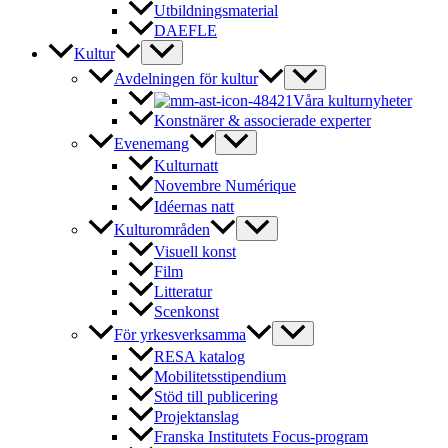
Utbildningsmaterial
DAEFLE
Kultur
Avdelningen för kultur
Våra kulturnyheter
Konstnärer & associerade experter
Evenemang
Kulturnatt
Novembre Numérique
Idéernas natt
Kulturområden
Visuell konst
Film
Litteratur
Scenkonst
För yrkesverksamma
RESA katalog
Mobilitetsstipendium
Stöd till publicering
Projektanslag
Franska Institutets Focus-program