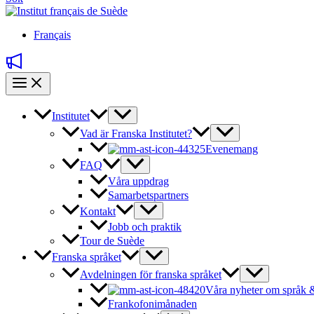
Français
Institutet
Vad är Franska Institutet?
Evenemang
FAQ
Våra uppdrag
Samarbetspartners
Kontakt
Jobb och praktik
Tour de Suède
Franska språket
Avdelningen för franska språket
Våra nyheter om språk &
Frankofonimånaden