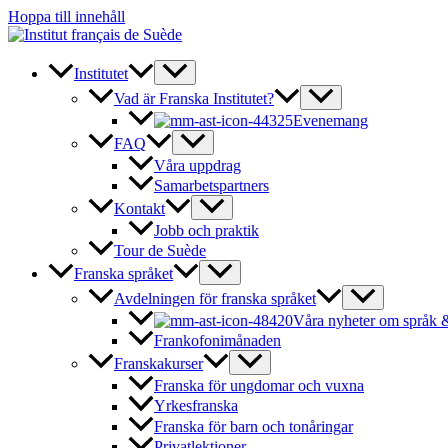
Hoppa till innehåll
Institutet
Vad är Franska Institutet?
Evenemang
FAQ
Våra uppdrag
Samarbetspartners
Kontakt
Jobb och praktik
Tour de Suède
Franska språket
Avdelningen för franska språket
Våra nyheter om språk &
Frankofonimånaden
Franskakurser
Franska för ungdomar och vuxna
Yrkesfranska
Franska för barn och tonåringar
Privatlektioner