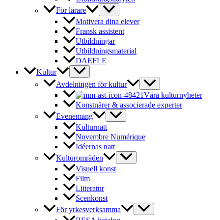
För lärare
Motivera dina elever
Fransk assistent
Utbildningar
Utbildningsmaterial
DAEFLE
Kultur
Avdelningen för kultur
Våra kulturnyheter
Konstnärer & associerade experter
Evenemang
Kulturnatt
Novembre Numérique
Idéernas natt
Kulturområden
Visuell konst
Film
Litteratur
Scenkonst
För yrkesverksamma