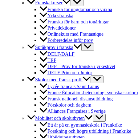
Franskakurser
Franska för ungdomar och vuxna
Yrkesfranska
Franska för barn och tonåringar
Privatlektioner
Onlinekurs med Frantastique
Förberedelse inför prov
Språkprov i franska
DELF/DALF
TEF
DFP – Prov för franska i yrkeslivet
DELF Prim och Junior
Skolor med fransk profil
Lycée français Saint Louis
France Éducation-beteckning: svenska skolor 
Fransk nationell distansutbildning
Förskolor och daghem
Alliances Françaises i Sverige
Mobilitet och skolutbyten
Ett år på en gymnasieskola i Frankrike
Forskning och högre utbildning i Frankrike
Utbildningsutbyten