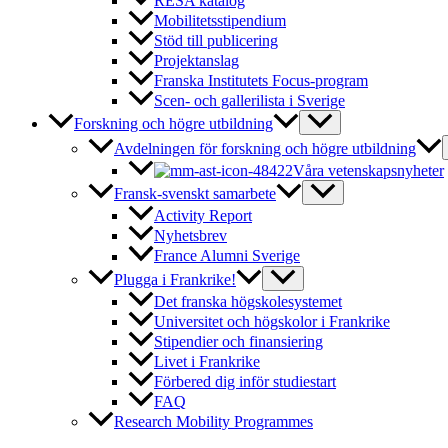
RESA katalog
Mobilitetsstipendium
Stöd till publicering
Projektanslag
Franska Institutets Focus-program
Scen- och gallerilista i Sverige
Forskning och högre utbildning
Avdelningen för forskning och högre utbildning
Våra vetenskapsnyheter
Fransk-svenskt samarbete
Activity Report
Nyhetsbrev
France Alumni Sverige
Plugga i Frankrike!
Det franska högskolesystemet
Universitet och högskolor i Frankrike
Stipendier och finansiering
Livet i Frankrike
Förbered dig inför studiestart
FAQ
Research Mobility Programmes