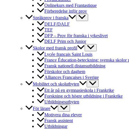
Onlinekurs med Frantastique
Förberedelse inför prov
Språkprov i franska
DELF/DALF
TEF
DFP – Prov för franska i yrkeslivet
DELF Prim och Junior
Skolor med fransk profil
Lycée français Saint Louis
France Éducation-beteckning: svenska skolor 
Fransk nationell distansutbildning
Förskolor och daghem
Alliances Françaises i Sverige
Mobilitet och skolutbyten
Ett år på en gymnasieskola i Frankrike
Forskning och högre utbildning i Frankrike
Utbildningsutbyten
För lärare
Motivera dina elever
Fransk assistent
Utbildningar