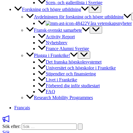
Scen- och gallerilista i Sverige
Forskning och högre utbildning
Avdelningen för forskning och högre utbildning
Våra vetenskapsnyheter
Fransk-svenskt samarbete
Activity Report
Nyhetsbrev
France Alumni Sverige
Plugga i Frankrike!
Det franska högskolesystemet
Universitet och högskolor i Frankrike
Stipendier och finansiering
Livet i Frankrike
Förbered dig inför studiestart
FAQ
Research Mobility Programmes
Français
Sök efter:
Sök