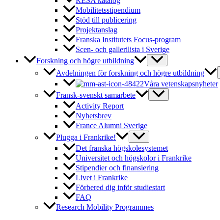
RESA katalog
Mobilitetsstipendium
Stöd till publicering
Projektanslag
Franska Institutets Focus-program
Scen- och gallerilista i Sverige
Forskning och högre utbildning
Avdelningen för forskning och högre utbildning
Våra vetenskapsnyheter
Fransk-svenskt samarbete
Activity Report
Nyhetsbrev
France Alumni Sverige
Plugga i Frankrike!
Det franska högskolesystemet
Universitet och högskolor i Frankrike
Stipendier och finansiering
Livet i Frankrike
Förbered dig inför studiestart
FAQ
Research Mobility Programmes