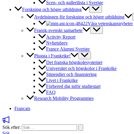
Scen- och gallerilista i Sverige
Forskning och högre utbildning
Avdelningen för forskning och högre utbildning
Våra vetenskapsnyheter
Fransk-svenskt samarbete
Activity Report
Nyhetsbrev
France Alumni Sverige
Plugga i Frankrike!
Det franska högskolesystemet
Universitet och högskolor i Frankrike
Stipendier och finansiering
Livet i Frankrike
Förbered dig inför studiestart
FAQ
Research Mobility Programmes
Français
Sök efter:
Sök