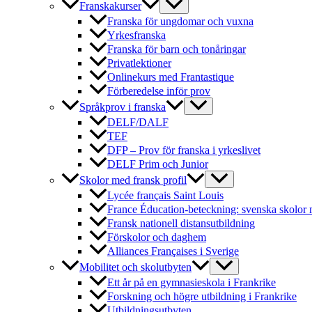
Franskakurser
Franska för ungdomar och vuxna
Yrkesfranska
Franska för barn och tonåringar
Privatlektioner
Onlinekurs med Frantastique
Förberedelse inför prov
Språkprov i franska
DELF/DALF
TEF
DFP – Prov för franska i yrkeslivet
DELF Prim och Junior
Skolor med fransk profil
Lycée français Saint Louis
France Éducation-beteckning: svenska skolor 
Fransk nationell distansutbildning
Förskolor och daghem
Alliances Françaises i Sverige
Mobilitet och skolutbyten
Ett år på en gymnasieskola i Frankrike
Forskning och högre utbildning i Frankrike
Utbildningsutbyten