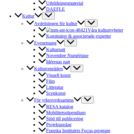
Utbildningsmaterial
DAEFLE
Kultur
Avdelningen för kultur
Våra kulturnyheter
Konstnärer & associerade experter
Evenemang
Kulturnatt
Novembre Numérique
Idéernas natt
Kulturområden
Visuell konst
Film
Litteratur
Scenkonst
För yrkesverksamma
RESA katalog
Mobilitetsstipendium
Stöd till publicering
Projektanslag
Franska Institutets Focus-program