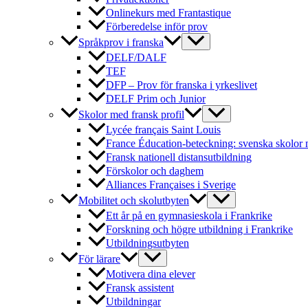
Onlinekurs med Frantastique
Förberedelse inför prov
Språkprov i franska
DELF/DALF
TEF
DFP – Prov för franska i yrkeslivet
DELF Prim och Junior
Skolor med fransk profil
Lycée français Saint Louis
France Éducation-beteckning: svenska skolor 
Fransk nationell distansutbildning
Förskolor och daghem
Alliances Françaises i Sverige
Mobilitet och skolutbyten
Ett år på en gymnasieskola i Frankrike
Forskning och högre utbildning i Frankrike
Utbildningsutbyten
För lärare
Motivera dina elever
Fransk assistent
Utbildningar