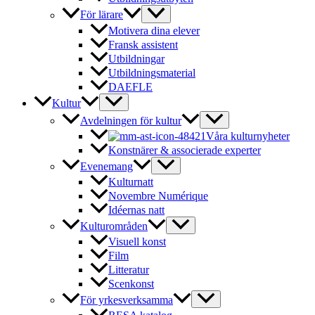
För lärare
Motivera dina elever
Fransk assistent
Utbildningar
Utbildningsmaterial
DAEFLE
Kultur
Avdelningen för kultur
Våra kulturnyheter
Konstnärer & associerade experter
Evenemang
Kulturnatt
Novembre Numérique
Idéernas natt
Kulturområden
Visuell konst
Film
Litteratur
Scenkonst
För yrkesverksamma