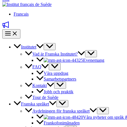
Français
Institutet
Vad är Franska Institutet?
Evenemang
FAQ
Våra uppdrag
Samarbetspartners
Kontakt
Jobb och praktik
Tour de Suède
Franska språket
Avdelningen för franska språket
Våra nyheter om språk &
Frankofonimånaden