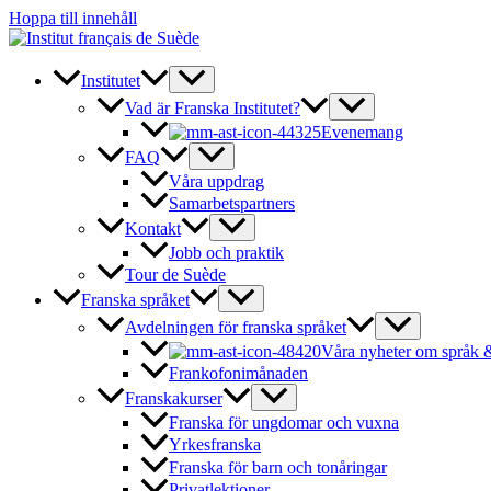
Hoppa till innehåll
Institutet
Vad är Franska Institutet?
Evenemang
FAQ
Våra uppdrag
Samarbetspartners
Kontakt
Jobb och praktik
Tour de Suède
Franska språket
Avdelningen för franska språket
Våra nyheter om språk &
Frankofonimånaden
Franskakurser
Franska för ungdomar och vuxna
Yrkesfranska
Franska för barn och tonåringar
Privatlektioner