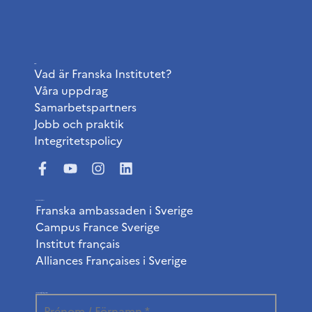
Institutet
Vad är Franska Institutet?
Våra uppdrag
Samarbetspartners
Jobb och praktik
Integritetspolicy
Användbara länkar
Franska ambassaden i Sverige
Campus France Sverige
Institut français
Alliances Françaises i Sverige
Prenumerera på vårt nyhetsbrev