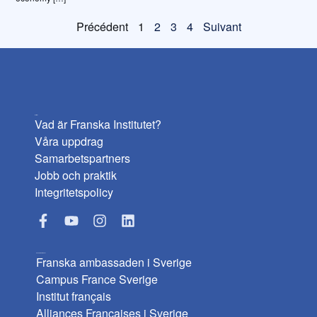
Précédent
1
2
3
4
Suivant
Institutet
Vad är Franska Institutet?
Våra uppdrag
Samarbetspartners
Jobb och praktik
Integritetspolicy
Användbara länkar
Franska ambassaden i Sverige
Campus France Sverige
Institut français
Alliances Françaises i Sverige