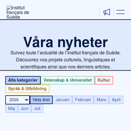
Hoppa
till
innehåll
Våra nyheter
Suivez toute l’actualité de l’Institut français de Suède.
Découvrez nos projets culturels, linguistiques et
scientifiques ainsi que nos derniers articles.
Alla kategorier
Vetenskap & Universitet
Kultur
Språk & Utbildning
Hela året
Januari
Februari
Mars
April
Maj
Juni
Juli
Sida
Sida
Sida
Sida