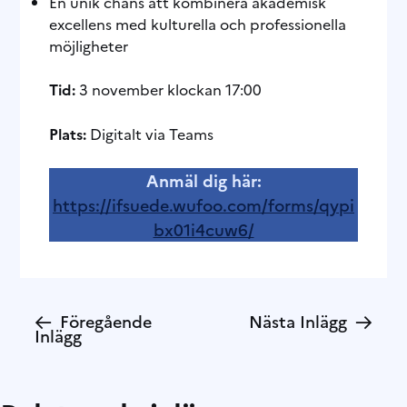
En unik chans att kombinera akademisk
excellens med kulturella och professionella
möjligheter
Tid:
3 november klockan 17:00
Plats:
Digitalt via Teams
Anmäl dig här:
https://ifsuede.wufoo.com/forms/qypi
bx01i4cuw6/
←
→
Föregående
Nästa Inlägg
Inlägg