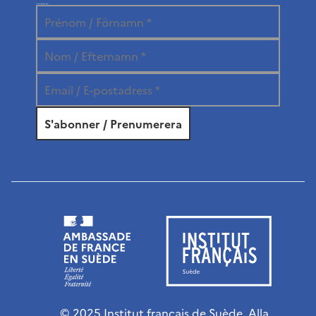
Prenumerera på vårt nyhetsbrev
© 2025 Institut français de Suède. Alla