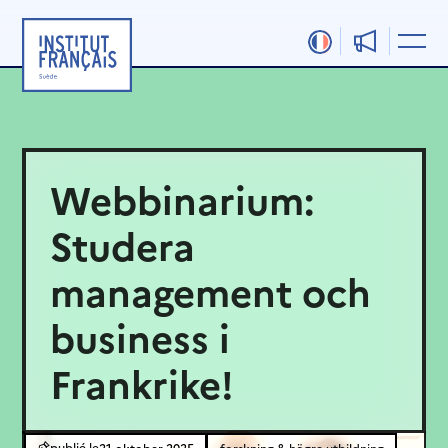
Hoppa
till
innehåll
Webbinarium:
Studera
management och
business i
Frankrike!
21 oktober 2025
forskning & högre utbildning