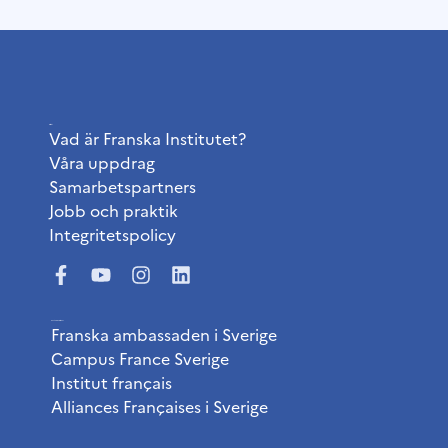
Institutet
Vad är Franska Institutet?
Våra uppdrag
Samarbetspartners
Jobb och praktik
Integritetspolicy
Användbara länkar
Franska ambassaden i Sverige
Campus France Sverige
Institut français
Alliances Françaises i Sverige