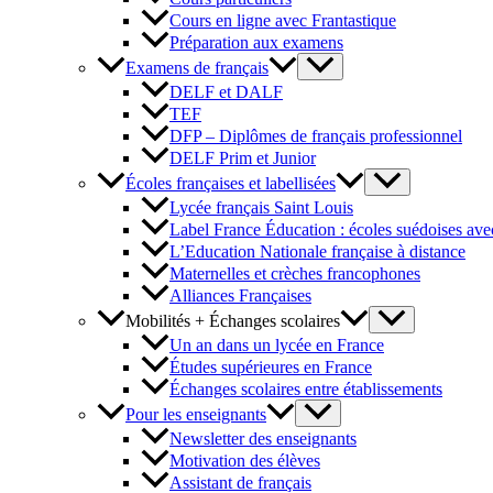
Cours en ligne avec Frantastique
Préparation aux examens
Examens de français
DELF et DALF
TEF
DFP – Diplômes de français professionnel
DELF Prim et Junior
Écoles françaises et labellisées
Lycée français Saint Louis
Label France Éducation : écoles suédoises avec
L’Education Nationale française à distance
Maternelles et crèches francophones
Alliances Françaises
Mobilités + Échanges scolaires
Un an dans un lycée en France
Études supérieures en France
Échanges scolaires entre établissements
Pour les enseignants
Newsletter des enseignants
Motivation des élèves
Assistant de français