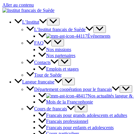
Aller au contenu
L’Institut
L’Institut français de Suède
Événements
FAQ
Nos missions
Nos partenaires
Contacts
Emplois et stages
Tour de Suède
Langue française
Département coopération pour le français
Nos actualités langue &
Mois de la Francophonie
Cours de français
Français pour grands adolescents et adultes
Français professionnel
Français pour enfants et adolescents
Cours particuliers