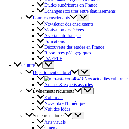
Études supérieures en France
Échanges scolaires entre établissements
Pour les enseignants
Newsletter des enseignants
Motivation des élèves
Assistant de français
Formations
Découverte des études en France
Ressources pédagogiques
DAEFLE
Culture
Département culturel
Nos actualités culturelle
Artistes & experts associés
Événements récurrents
Kulturnatt
Novembre Numérique
Nuit des Idées
Secteurs culturels
Arts visuels
Cinéma