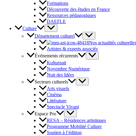
Formations
Découverte des études en France
Ressources pédagogiques
DAEFLE
Culture
Département culturel
Nos actualités culturelle
Artistes & experts associés
Événements récurrents
Kulturnatt
Novembre Numérique
Nuit des Idées
Secteurs culturels
Arts visuels
Cinéma
Littérature
Spectacle Vivant
Espace Pro
RESA – Résidences artistiques
Programme Mobilité Culture
Soutien à l’édition