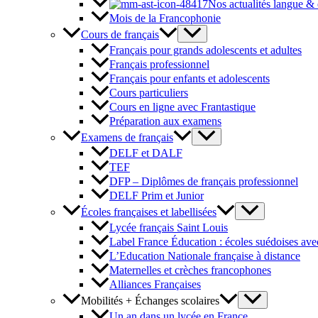
Nos actualités langue &
Mois de la Francophonie
Cours de français
Français pour grands adolescents et adultes
Français professionnel
Français pour enfants et adolescents
Cours particuliers
Cours en ligne avec Frantastique
Préparation aux examens
Examens de français
DELF et DALF
TEF
DFP – Diplômes de français professionnel
DELF Prim et Junior
Écoles françaises et labellisées
Lycée français Saint Louis
Label France Éducation : écoles suédoises avec
L’Education Nationale française à distance
Maternelles et crèches francophones
Alliances Françaises
Mobilités + Échanges scolaires
Un an dans un lycée en France