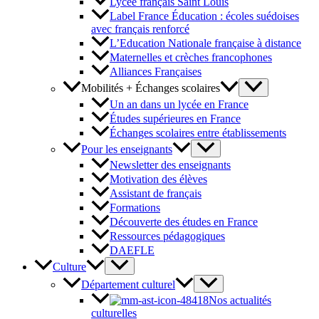
Lycée français Saint Louis
Label France Éducation : écoles suédoises
avec français renforcé
L’Education Nationale française à distance
Maternelles et crèches francophones
Alliances Françaises
Mobilités + Échanges scolaires
Un an dans un lycée en France
Études supérieures en France
Échanges scolaires entre établissements
Pour les enseignants
Newsletter des enseignants
Motivation des élèves
Assistant de français
Formations
Découverte des études en France
Ressources pédagogiques
DAEFLE
Culture
Département culturel
Nos actualités
culturelles