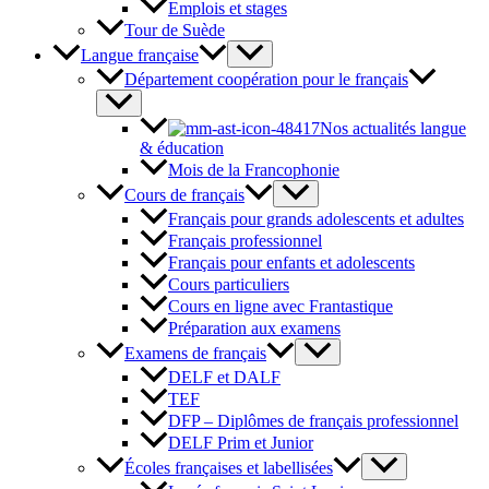
Emplois et stages
Tour de Suède
Langue française
Département coopération pour le français
Nos actualités langue
& éducation
Mois de la Francophonie
Cours de français
Français pour grands adolescents et adultes
Français professionnel
Français pour enfants et adolescents
Cours particuliers
Cours en ligne avec Frantastique
Préparation aux examens
Examens de français
DELF et DALF
TEF
DFP – Diplômes de français professionnel
DELF Prim et Junior
Écoles françaises et labellisées