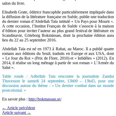
salon du livre.
Elisabeth Grate, éditrice francophile particulièrement impliquée dans
la diffusion de la littérature française en Suède, publie une traduction
du dernier roman d’Abdellah Taïa intitulé « Un Pays pour Mourir ».
A cette occasion, l’Institut Français de Suède s’associe à la maison
d’édition pour inviter l’auteur au plus grand festival de littérature en
Scandinavie, Göteborg Bokmässan, dont la prochaine édition aura
lieu du 22 au 25 septembre 2016.
Abdellah Taïa est né en 1973 à Rabat, au Maroc. Il a publié quatre
romans aux éditions du Seuil, traduits en Europe et aux USA, dont
« Le Jour du Roi » (Prix de Flore, 2010) et « Infidèles » (2012). En
2014, il réalise un long métrage à partir de son roman « L’Armée du
Salut ».
Table ronde : Adbellah Taïa rencontre la journaliste Zandra
Thuvesson le samedi 24 septembre, 13h00 – 13h45, pour une
discussion autour du thème : « Un dernier combat dans un monde
postcolonial. »
En savoir plus :
http://bokmassan.se/
←
Article précédent
Article suivant
→