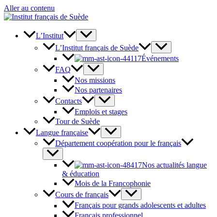
Aller au contenu
L’Institut
L’Institut français de Suède
Événements
FAQ
Nos missions
Nos partenaires
Contacts
Emplois et stages
Tour de Suède
Langue française
Département coopération pour le français
Nos actualités langue
& éducation
Mois de la Francophonie
Cours de français
Français pour grands adolescents et adultes
Français professionnel