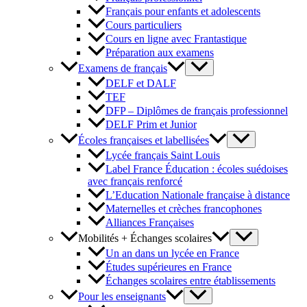
Français pour enfants et adolescents
Cours particuliers
Cours en ligne avec Frantastique
Préparation aux examens
Examens de français
DELF et DALF
TEF
DFP – Diplômes de français professionnel
DELF Prim et Junior
Écoles françaises et labellisées
Lycée français Saint Louis
Label France Éducation : écoles suédoises
avec français renforcé
L’Education Nationale française à distance
Maternelles et crèches francophones
Alliances Françaises
Mobilités + Échanges scolaires
Un an dans un lycée en France
Études supérieures en France
Échanges scolaires entre établissements
Pour les enseignants