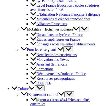
Lycée français Saint Louis
Label France Éducation : écoles suédoises
avec français renforcé
L’Education Nationale française à distance
Maternelles et crèches francophones
Alliances Françaises
Mobilités + Échanges scolaires
Un an dans un lycée en France
Études supérieures en France
Échanges scolaires entre établissements
Pour les enseignants
Newsletter des enseignants
Motivation des élèves
Assistant de français
Formations
Découverte des études en France
Ressources pédagogiques
DAEFLE
Culture
Département culturel
Nos actualités
culturelles