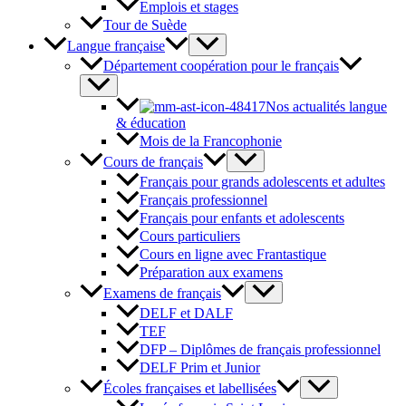
Emplois et stages
Tour de Suède
Langue française
Département coopération pour le français
Nos actualités langue
& éducation
Mois de la Francophonie
Cours de français
Français pour grands adolescents et adultes
Français professionnel
Français pour enfants et adolescents
Cours particuliers
Cours en ligne avec Frantastique
Préparation aux examens
Examens de français
DELF et DALF
TEF
DFP – Diplômes de français professionnel
DELF Prim et Junior
Écoles françaises et labellisées