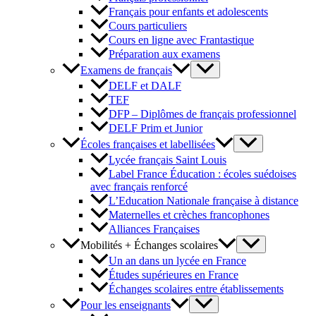
Français pour enfants et adolescents
Cours particuliers
Cours en ligne avec Frantastique
Préparation aux examens
Examens de français
DELF et DALF
TEF
DFP – Diplômes de français professionnel
DELF Prim et Junior
Écoles françaises et labellisées
Lycée français Saint Louis
Label France Éducation : écoles suédoises
avec français renforcé
L’Education Nationale française à distance
Maternelles et crèches francophones
Alliances Françaises
Mobilités + Échanges scolaires
Un an dans un lycée en France
Études supérieures en France
Échanges scolaires entre établissements
Pour les enseignants