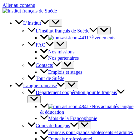
Aller au contenu
L’Institut
L’Institut français de Suède
Événements
FAQ
Nos missions
Nos partenaires
Contacts
Emplois et stages
Tour de Suède
Langue française
Département coopération pour le français
Nos actualités langue
& éducation
Mois de la Francophonie
Cours de français
Français pour grands adolescents et adultes
Français professionnel