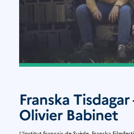
Franska Tisdagar
Olivier Babinet
L’Institut français de Suède, Franska Filmfest