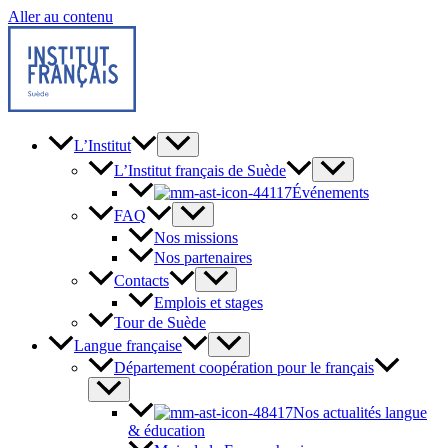
Aller au contenu
L’Institut
L’Institut français de Suède
Événements
FAQ
Nos missions
Nos partenaires
Contacts
Emplois et stages
Tour de Suède
Langue française
Département coopération pour le français
Nos actualités langue
& éducation