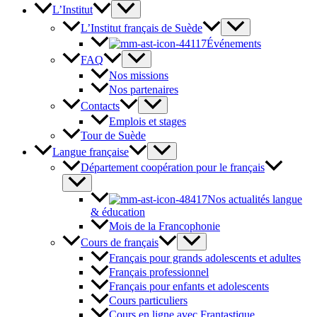
L’Institut
L’Institut français de Suède
Événements
FAQ
Nos missions
Nos partenaires
Contacts
Emplois et stages
Tour de Suède
Langue française
Département coopération pour le français
Nos actualités langue
& éducation
Mois de la Francophonie
Cours de français
Français pour grands adolescents et adultes
Français professionnel
Français pour enfants et adolescents
Cours particuliers
Cours en ligne avec Frantastique