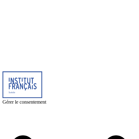
© 2026 Institut français de Suède. Tous droits réservés.
Design & Réalisation :
Tanguy Pégné
Politique de confidentialité
|
Cookies
Gérer le consentement