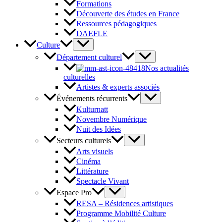
Formations
Découverte des études en France
Ressources pédagogiques
DAEFLE
Culture
Département culturel
Nos actualités
culturelles
Artistes & experts associés
Événements récurrents
Kulturnatt
Novembre Numérique
Nuit des Idées
Secteurs culturels
Arts visuels
Cinéma
Littérature
Spectacle Vivant
Espace Pro
RESA – Résidences artistiques
Programme Mobilité Culture