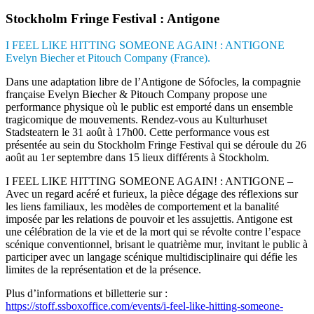
Stockholm Fringe Festival : Antigone
I FEEL LIKE HITTING SOMEONE AGAIN! : ANTIGONE
Evelyn Biecher et Pitouch Company (France).
Dans une adaptation libre de l’Antigone de Sófocles, la compagnie
française Evelyn Biecher & Pitouch Company propose une
performance physique où le public est emporté dans un ensemble
tragicomique de mouvements. Rendez-vous au Kulturhuset
Stadsteatern le 31 août à 17h00. Cette performance vous est
présentée au sein du Stockholm Fringe Festival qui se déroule du 26
août au 1er septembre dans 15 lieux différents à Stockholm.
I FEEL LIKE HITTING SOMEONE AGAIN! : ANTIGONE –
Avec un regard acéré et furieux, la pièce dégage des réflexions sur
les liens familiaux, les modèles de comportement et la banalité
imposée par les relations de pouvoir et les assujettis. Antigone est
une célébration de la vie et de la mort qui se révolte contre l’espace
scénique conventionnel, brisant le quatrième mur, invitant le public à
participer avec un langage scénique multidisciplinaire qui défie les
limites de la représentation et de la présence.
Plus d’informations et billetterie sur :
https://stoff.ssboxoffice.com/events/i-feel-like-hitting-someone-