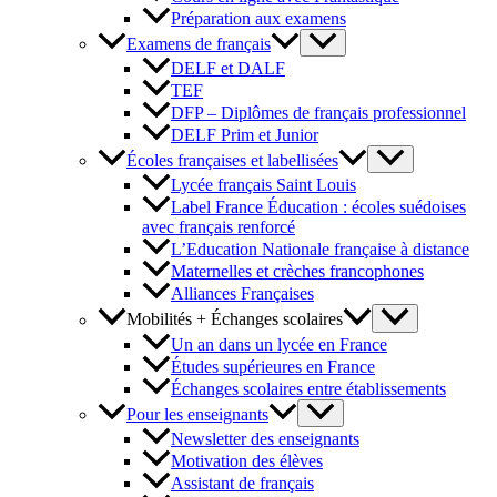
Préparation aux examens
Examens de français
DELF et DALF
TEF
DFP – Diplômes de français professionnel
DELF Prim et Junior
Écoles françaises et labellisées
Lycée français Saint Louis
Label France Éducation : écoles suédoises
avec français renforcé
L’Education Nationale française à distance
Maternelles et crèches francophones
Alliances Françaises
Mobilités + Échanges scolaires
Un an dans un lycée en France
Études supérieures en France
Échanges scolaires entre établissements
Pour les enseignants
Newsletter des enseignants
Motivation des élèves
Assistant de français