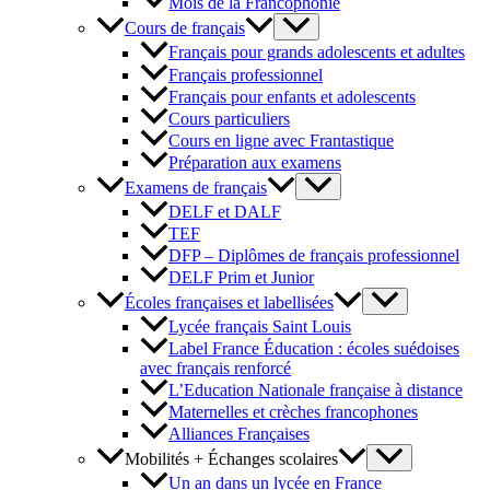
Mois de la Francophonie
Cours de français
Français pour grands adolescents et adultes
Français professionnel
Français pour enfants et adolescents
Cours particuliers
Cours en ligne avec Frantastique
Préparation aux examens
Examens de français
DELF et DALF
TEF
DFP – Diplômes de français professionnel
DELF Prim et Junior
Écoles françaises et labellisées
Lycée français Saint Louis
Label France Éducation : écoles suédoises
avec français renforcé
L’Education Nationale française à distance
Maternelles et crèches francophones
Alliances Françaises
Mobilités + Échanges scolaires
Un an dans un lycée en France