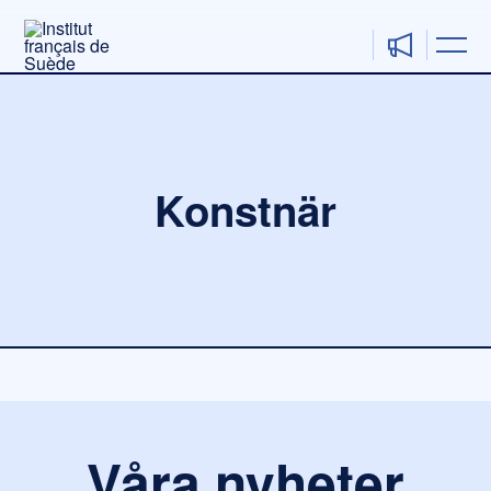
Hoppa
till
innehåll
Konstnär
Våra nyheter