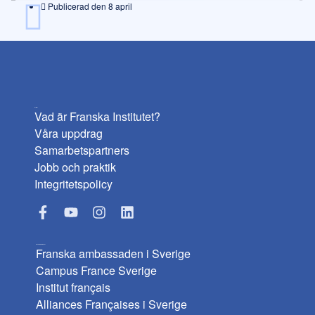
Publicerad den
8 april
Institutet
Vad är Franska Institutet?
Våra uppdrag
Samarbetspartners
Jobb och praktik
Integritetspolicy
Användbara länkar
Franska ambassaden i Sverige
Campus France Sverige
Institut français
Alliances Françaises i Sverige