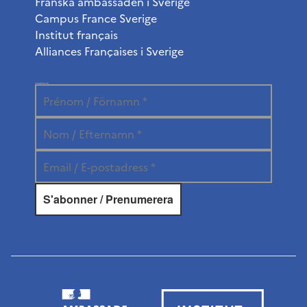
Franska ambassaden i Sverige
Campus France Sverige
Institut français
Alliances Françaises i Sverige
Prenumerera på vårt nyhetsbrev