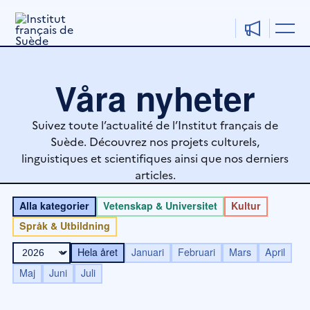
Hoppa
till
innehåll
Våra nyheter
Suivez toute l’actualité de l’Institut français de
Suède. Découvrez nos projets culturels,
linguistiques et scientifiques ainsi que nos derniers
articles.
Alla kategorier
Vetenskap & Universitet
Kultur
Språk & Utbildning
Hela året
Januari
Februari
Mars
April
Maj
Juni
Juli
Sida
Sida
Sida
Sida
Sida