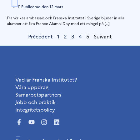
Publicerad den
12 mars
Frankrikes ambassad och Franska Institutet i Sverige bjuder in alla
alumner att fira France Alumni Day med ett mingel på […]
Précédent
1
2
3
4
5
Suivant
Institutet
Vad är Franska Institutet?
Våra uppdrag
Samarbetspartners
Jobb och praktik
Integritetspolicy
Användbara länkar