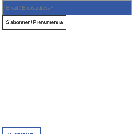
© 2026 Institut français de Suède. Tous droits réservés.
Design & Réalisation :
Tanguy Pégné
Politique de confidentialité
|
Cookies