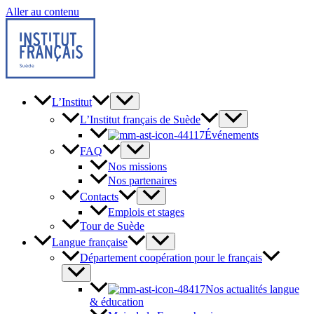
Aller au contenu
L’Institut
L’Institut français de Suède
Événements
FAQ
Nos missions
Nos partenaires
Contacts
Emplois et stages
Tour de Suède
Langue française
Département coopération pour le français
Nos actualités langue
& éducation