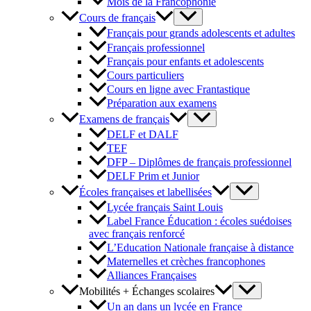
Mois de la Francophonie
Cours de français
Français pour grands adolescents et adultes
Français professionnel
Français pour enfants et adolescents
Cours particuliers
Cours en ligne avec Frantastique
Préparation aux examens
Examens de français
DELF et DALF
TEF
DFP – Diplômes de français professionnel
DELF Prim et Junior
Écoles françaises et labellisées
Lycée français Saint Louis
Label France Éducation : écoles suédoises
avec français renforcé
L’Education Nationale française à distance
Maternelles et crèches francophones
Alliances Françaises
Mobilités + Échanges scolaires
Un an dans un lycée en France