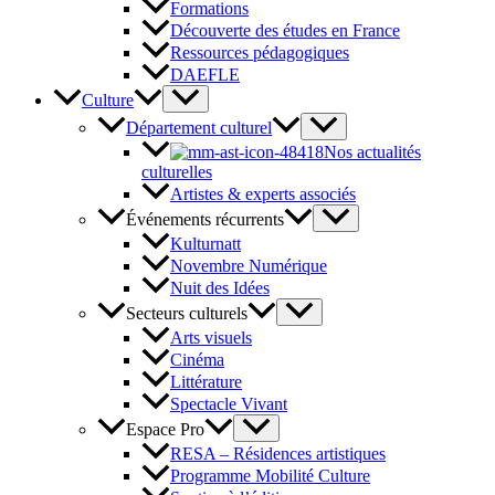
Formations
Découverte des études en France
Ressources pédagogiques
DAEFLE
Culture
Département culturel
Nos actualités
culturelles
Artistes & experts associés
Événements récurrents
Kulturnatt
Novembre Numérique
Nuit des Idées
Secteurs culturels
Arts visuels
Cinéma
Littérature
Spectacle Vivant
Espace Pro
RESA – Résidences artistiques
Programme Mobilité Culture