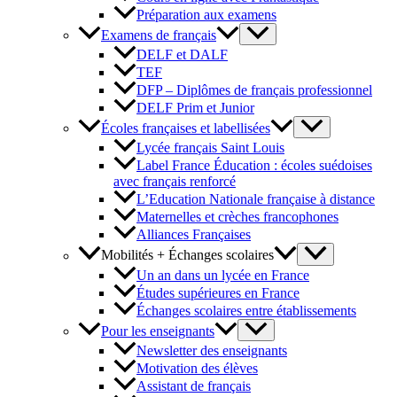
Préparation aux examens
Examens de français
DELF et DALF
TEF
DFP – Diplômes de français professionnel
DELF Prim et Junior
Écoles françaises et labellisées
Lycée français Saint Louis
Label France Éducation : écoles suédoises
avec français renforcé
L’Education Nationale française à distance
Maternelles et crèches francophones
Alliances Françaises
Mobilités + Échanges scolaires
Un an dans un lycée en France
Études supérieures en France
Échanges scolaires entre établissements
Pour les enseignants
Newsletter des enseignants
Motivation des élèves
Assistant de français