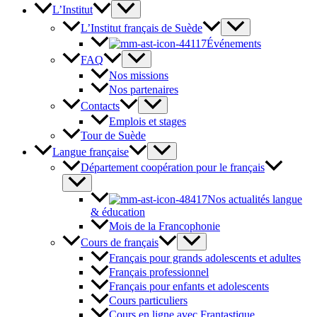
L’Institut
L’Institut français de Suède
Événements
FAQ
Nos missions
Nos partenaires
Contacts
Emplois et stages
Tour de Suède
Langue française
Département coopération pour le français
Nos actualités langue
& éducation
Mois de la Francophonie
Cours de français
Français pour grands adolescents et adultes
Français professionnel
Français pour enfants et adolescents
Cours particuliers
Cours en ligne avec Frantastique