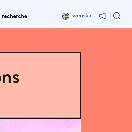
Rech
svenska
t recherche
ons