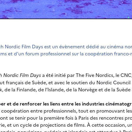
ch Nordic Film Days est un évènement dédié au cinéma n
ilms et d’un forum professionnel sur la coopération franco
h Nordic Film Days
a été initié par The Five Nordics, le CNC,
tut français de Suède, et avec le soutien du Nordic Council 
e la Finlande, de l’Islande, de la Norvège et de la Suède 
r et de renforcer les liens entre les industries cinémato
la coopération entre professionnels, tout en promouvant le
vont se tenir pour la première fois à Paris des rencontres pr
trie, et un cycle de projections de films. À cette occasion, 
landais, norvégiens, suédois et islandais est attendue à Pari