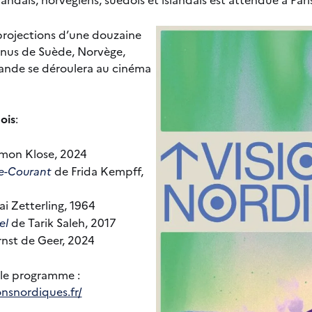
 projections d’une douzaine
venus de Suède, Norvège,
lande se déroulera au cinéma
ois
:
mon Klose, 2024
re-Courant
de Frida Kempff,
i Zetterling, 1964
el
de Tarik Saleh, 2017
nst de Geer, 2024
le programme :
onsnordiques.fr/