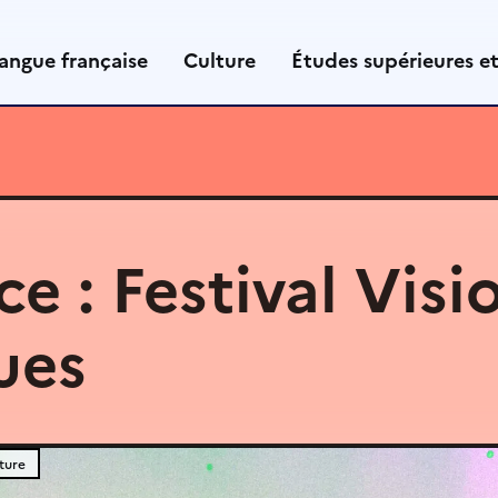
angue française
Culture
Études supérieures e
e : Festival Visi
ues
ture