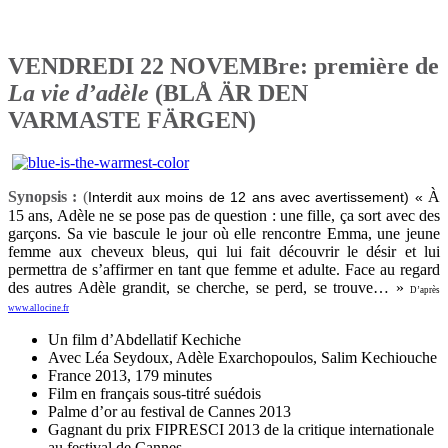
VENDREDI 22 NOVEMBre: première de
La vie d’adèle
(BLÅ ÄR DEN
VARMASTE FÄRGEN)
Synopsis :
(
À
Interdit aux moins de 12 ans avec avertissement) «
15 ans, Adèle ne se pose pas de question : une fille, ça sort avec des
garçons. Sa vie bascule le jour où elle rencontre Emma, une jeune
femme aux cheveux bleus, qui lui fait découvrir le désir et lui
permettra de s’affirmer en tant que femme et adulte. Face au regard
des autres Adèle grandit, se cherche, se perd, se trouve… »
D’après
www.allocine.fr
Un film d’Abdellatif Kechiche
Avec Léa Seydoux, Adèle Exarchopoulos, Salim Kechiouche
France 2013, 179 minutes
Film en français sous-titré suédois
Palme d’or au festival de Cannes 2013
Gagnant du prix FIPRESCI 2013 de la critique internationale
au festival de Cannes