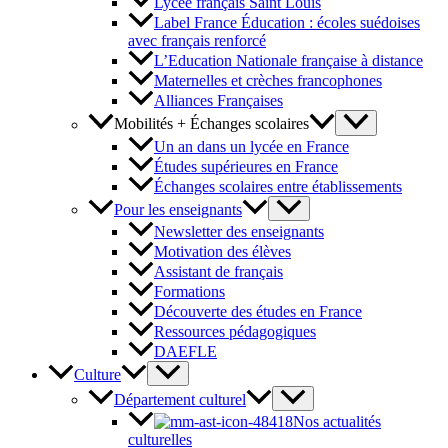
Lycée français Saint Louis
Label France Éducation : écoles suédoises
avec français renforcé
L’Education Nationale française à distance
Maternelles et crèches francophones
Alliances Françaises
Mobilités + Échanges scolaires
Un an dans un lycée en France
Études supérieures en France
Échanges scolaires entre établissements
Pour les enseignants
Newsletter des enseignants
Motivation des élèves
Assistant de français
Formations
Découverte des études en France
Ressources pédagogiques
DAEFLE
Culture
Département culturel
Nos actualités
culturelles