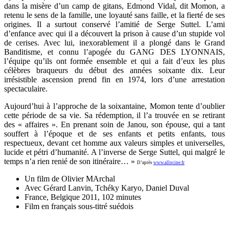
dans la misère d’un camp de gitans, Edmond Vidal, dit Momon, a
retenu le sens de la famille, une loyauté sans faille, et la fierté de ses
origines. Il a surtout conservé l’amitié de Serge Suttel. L’ami
d’enfance avec qui il a découvert la prison à cause d’un stupide vol
de cerises. Avec lui, inexorablement il a plongé dans le Grand
Banditisme, et connu l’apogée du GANG DES LYONNAIS,
l’équipe qu’ils ont formée ensemble et qui a fait d’eux les plus
célèbres braqueurs du début des années soixante dix. Leur
irrésistible ascension prend fin en 1974, lors d’une arrestation
spectaculaire.
Aujourd’hui à l’approche de la soixantaine, Momon tente d’oublier
cette période de sa vie. Sa rédemption, il l’a trouvée en se retirant
des « affaires ». En prenant soin de Janou, son épouse, qui a tant
souffert à l’époque et de ses enfants et petits enfants, tous
respectueux, devant cet homme aux valeurs simples et universelles,
lucide et pétri d’humanité. A l’inverse de Serge Suttel, qui malgré le
temps n’a rien renié de son itinéraire… »
D’après
www.allocine.fr
Un film de Olivier MArchal
Avec Gérard Lanvin, Tchéky Karyo, Daniel Duval
France, Belgique 2011, 102 minutes
Film en français sous-titré suédois