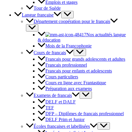
Emplois et stages
Tour de Suède
Langue française
Département coopération pour le français
Nos actualités langue
& éducation
Mois de la Francophonie
Cours de français
Français pour grands adolescents et adultes
Français professionnel
Français pour enfants et adolescents
Cours particuliers
Cours en ligne avec Frantastique
Préparation aux examens
Examens de français
DELF et DALF
TEF
DFP – Diplômes de français professionnel
DELF Prim et Junior
Écoles françaises et labellisées