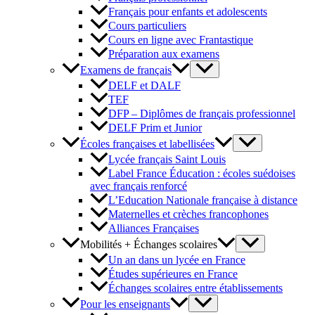
Français pour enfants et adolescents
Cours particuliers
Cours en ligne avec Frantastique
Préparation aux examens
Examens de français
DELF et DALF
TEF
DFP – Diplômes de français professionnel
DELF Prim et Junior
Écoles françaises et labellisées
Lycée français Saint Louis
Label France Éducation : écoles suédoises
avec français renforcé
L’Education Nationale française à distance
Maternelles et crèches francophones
Alliances Françaises
Mobilités + Échanges scolaires
Un an dans un lycée en France
Études supérieures en France
Échanges scolaires entre établissements
Pour les enseignants