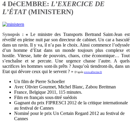
4 DéCEMBRE:
L’EXERCICE DE
L’ÉTAT
(MINISTERN)
Synopsis :
«
Le ministre des Transports Bertrand Saint-Jean est
réveillé en pleine nuit par son directeur de cabinet. Un car a basculé
dans un ravin. Il y va, il n’a pas le choix. Ainsi commence l’odyssée
d’un homme d’Etat dans un monde toujours plus complexe et
hostile. Vitesse, lutte de pouvoirs, chaos, crise économique… Tout
s’enchaîne et se percute. Une urgence chasse l’autre. A quels
sacrifices les hommes sont-ils prêts ? Jusqu’où tiendront-ils, dans un
Etat qui dévore ceux qui le servent ? »
D’après
www.allocine.fr
Un film de Pierre Schoeller
Avec Olivier Gourmet, Michel Blanc, Zabou Breitman
France, Belgique 2011, 115 minutes.
Film en français sous-titré suédois
Gagnant du prix FIPRESCI 2012 de la critique internationale
au festival de Cannes
Nominé pour le prix Un Certain Regard 2012 au festival de
Cannes