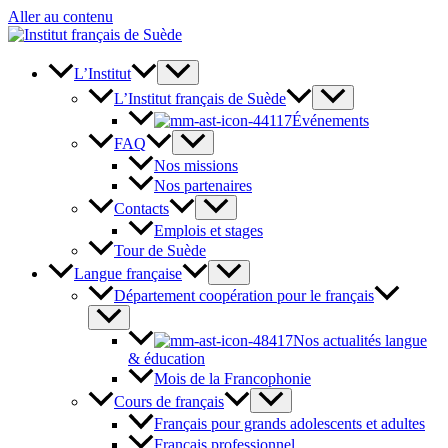
Aller au contenu
L’Institut
L’Institut français de Suède
Événements
FAQ
Nos missions
Nos partenaires
Contacts
Emplois et stages
Tour de Suède
Langue française
Département coopération pour le français
Nos actualités langue
& éducation
Mois de la Francophonie
Cours de français
Français pour grands adolescents et adultes
Français professionnel