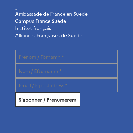
Liens utiles
Ambassade de France en Suède
Campus France Suède
Institut français
Alliances Françaises de Suède
Abonnez-vous à la newsletter