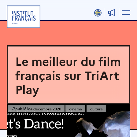
Aller
au
contenu
Le meilleur du film
français sur TriArt
Play
4 décembre 2020
cinéma
culture