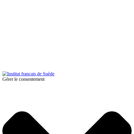
© 2026 Institut français de Suède. Tous droits réservés.
Design & Réalisation :
Tanguy Pégné
Politique de confidentialité
|
Cookies
Gérer le consentement