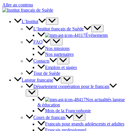
Aller au contenu
L’Institut
L’Institut français de Suède
Événements
FAQ
Nos missions
Nos partenaires
Contacts
Emplois et stages
Tour de Suède
Langue française
Département coopération pour le français
Nos actualités langue
& éducation
Mois de la Francophonie
Cours de français
Français pour grands adolescents et adultes
Français professionnel