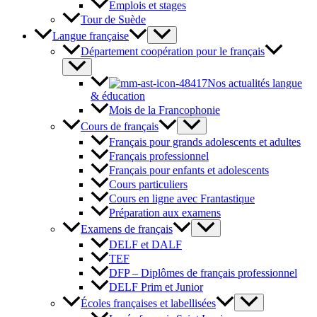
Emplois et stages
Tour de Suède
Langue française
Département coopération pour le français
Nos actualités langue
& éducation
Mois de la Francophonie
Cours de français
Français pour grands adolescents et adultes
Français professionnel
Français pour enfants et adolescents
Cours particuliers
Cours en ligne avec Frantastique
Préparation aux examens
Examens de français
DELF et DALF
TEF
DFP – Diplômes de français professionnel
DELF Prim et Junior
Écoles françaises et labellisées