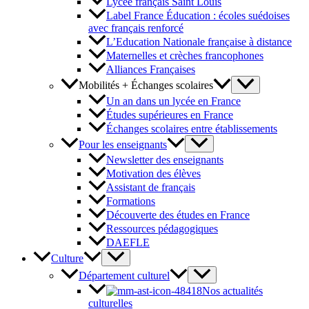
Lycée français Saint Louis
Label France Éducation : écoles suédoises
avec français renforcé
L’Education Nationale française à distance
Maternelles et crèches francophones
Alliances Françaises
Mobilités + Échanges scolaires
Un an dans un lycée en France
Études supérieures en France
Échanges scolaires entre établissements
Pour les enseignants
Newsletter des enseignants
Motivation des élèves
Assistant de français
Formations
Découverte des études en France
Ressources pédagogiques
DAEFLE
Culture
Département culturel
Nos actualités
culturelles