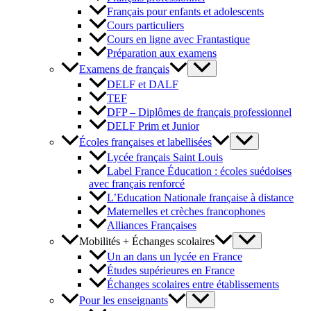
Français pour enfants et adolescents
Cours particuliers
Cours en ligne avec Frantastique
Préparation aux examens
Examens de français
DELF et DALF
TEF
DFP – Diplômes de français professionnel
DELF Prim et Junior
Écoles françaises et labellisées
Lycée français Saint Louis
Label France Éducation : écoles suédoises
avec français renforcé
L’Education Nationale française à distance
Maternelles et crèches francophones
Alliances Françaises
Mobilités + Échanges scolaires
Un an dans un lycée en France
Études supérieures en France
Échanges scolaires entre établissements
Pour les enseignants