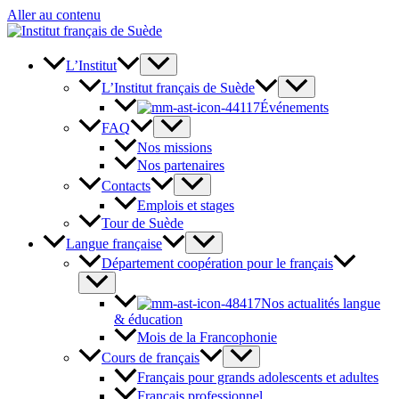
Aller au contenu
L’Institut
L’Institut français de Suède
Événements
FAQ
Nos missions
Nos partenaires
Contacts
Emplois et stages
Tour de Suède
Langue française
Département coopération pour le français
Nos actualités langue
& éducation
Mois de la Francophonie
Cours de français
Français pour grands adolescents et adultes
Français professionnel