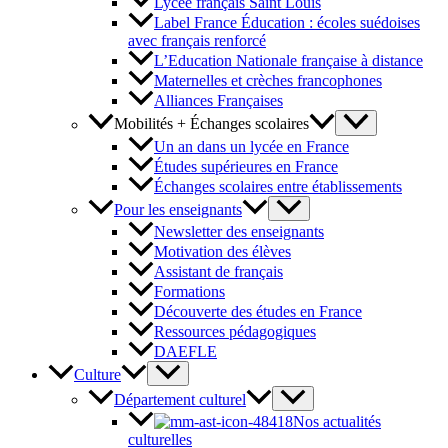
Lycée français Saint Louis
Label France Éducation : écoles suédoises
avec français renforcé
L’Education Nationale française à distance
Maternelles et crèches francophones
Alliances Françaises
Mobilités + Échanges scolaires
Un an dans un lycée en France
Études supérieures en France
Échanges scolaires entre établissements
Pour les enseignants
Newsletter des enseignants
Motivation des élèves
Assistant de français
Formations
Découverte des études en France
Ressources pédagogiques
DAEFLE
Culture
Département culturel
Nos actualités
culturelles