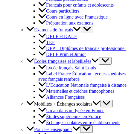
Français pour enfants et adolescents
Cours particuliers
Cours en ligne avec Frantastique
Préparation aux examens
Examens de français
DELF et DALF
TEF
DFP – Diplômes de français professionnel
DELF Prim et Junior
Écoles françaises et labellisées
Lycée français Saint Louis
Label France Éducation : écoles suédoises
avec français renforcé
L’Education Nationale française à distance
Maternelles et crèches francophones
Alliances Françaises
Mobilités + Échanges scolaires
Un an dans un lycée en France
Études supérieures en France
Échanges scolaires entre établissements
Pour les enseignants