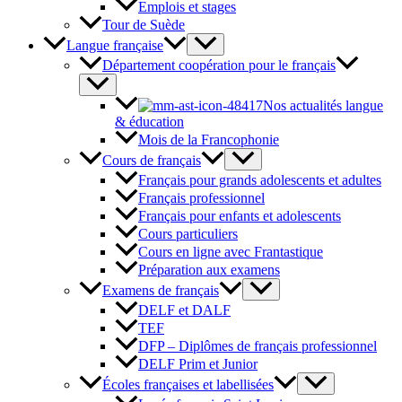
Emplois et stages
Tour de Suède
Langue française
Département coopération pour le français
Nos actualités langue
& éducation
Mois de la Francophonie
Cours de français
Français pour grands adolescents et adultes
Français professionnel
Français pour enfants et adolescents
Cours particuliers
Cours en ligne avec Frantastique
Préparation aux examens
Examens de français
DELF et DALF
TEF
DFP – Diplômes de français professionnel
DELF Prim et Junior
Écoles françaises et labellisées