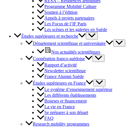
RESA – Résidences artistiques
Programme Mobilité Culture
Soutien à l’édition
Appels à projets partenaires
Les Focus de l’IF Paris
Les scènes et les galeries en Suède
Études supérieures et recherche
Département scientifique et universitaire
Nos actualités scientifiques
Coopération franco-suédoise
Rapport d’activité
Newsletter scientifique
France Alumni Suède
Études supérieures en France
Le système d’enseignement supérieur
Les différents établissements
Bourses et financement
La vie en France
Se préparer à son départ
FAQ
Research mobility programmes