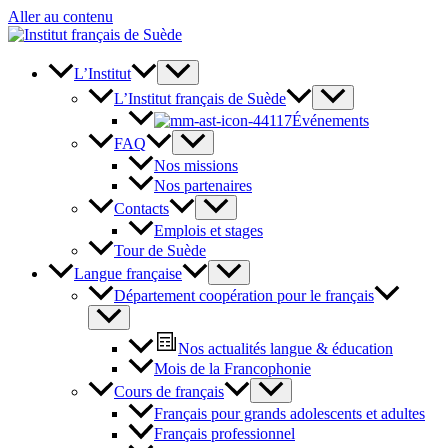
Aller au contenu
L’Institut
L’Institut français de Suède
Événements
FAQ
Nos missions
Nos partenaires
Contacts
Emplois et stages
Tour de Suède
Langue française
Département coopération pour le français
Nos actualités langue & éducation
Mois de la Francophonie
Cours de français
Français pour grands adolescents et adultes
Français professionnel