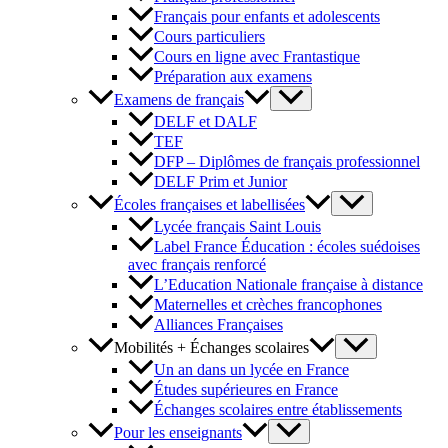
Français pour enfants et adolescents
Cours particuliers
Cours en ligne avec Frantastique
Préparation aux examens
Examens de français
DELF et DALF
TEF
DFP – Diplômes de français professionnel
DELF Prim et Junior
Écoles françaises et labellisées
Lycée français Saint Louis
Label France Éducation : écoles suédoises
avec français renforcé
L’Education Nationale française à distance
Maternelles et crèches francophones
Alliances Françaises
Mobilités + Échanges scolaires
Un an dans un lycée en France
Études supérieures en France
Échanges scolaires entre établissements
Pour les enseignants