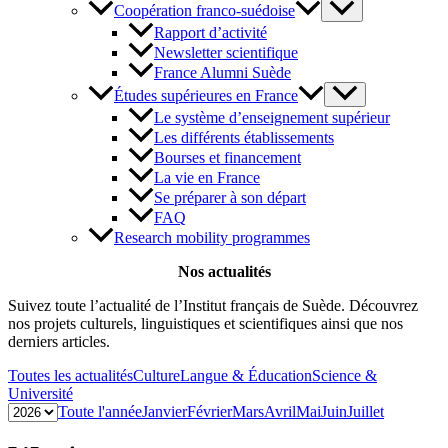
Coopération franco-suédoise
Rapport d’activité
Newsletter scientifique
France Alumni Suède
Études supérieures en France
Le système d’enseignement supérieur
Les différents établissements
Bourses et financement
La vie en France
Se préparer à son départ
FAQ
Research mobility programmes
Nos actualités
Suivez toute l’actualité de l’Institut français de Suède. Découvrez
nos projets culturels, linguistiques et scientifiques ainsi que nos
derniers articles.
Toutes les actualités
Culture
Langue & Éducation
Science &
Université
Toute l'année
Janvier
Février
Mars
Avril
Mai
Juin
Juillet