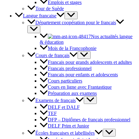
Emplois et stages
Tour de Suède
Langue française
Département coopération pour le français
Nos actualités langue
& éducation
Mois de la Francophonie
Cours de français
Français pour grands adolescents et adultes
Français professionnel
Français pour enfants et adolescents
Cours particuliers
Cours en ligne avec Frantastique
Préparation aux examens
Examens de français
DELF et DALF
TEF
DFP – Diplômes de français professionnel
DELF Prim et Junior
Écoles françaises et labellisées