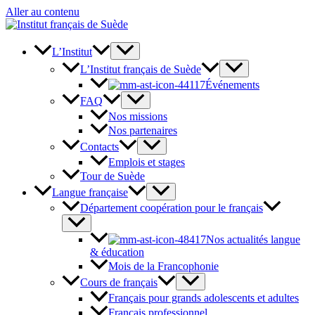
Aller au contenu
L’Institut
L’Institut français de Suède
Événements
FAQ
Nos missions
Nos partenaires
Contacts
Emplois et stages
Tour de Suède
Langue française
Département coopération pour le français
Nos actualités langue
& éducation
Mois de la Francophonie
Cours de français
Français pour grands adolescents et adultes
Français professionnel