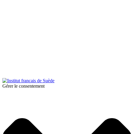
© 2026 Institut français de Suède. Tous droits réservés.
Design & Réalisation :
Tanguy Pégné
Politique de confidentialité
|
Cookies
Gérer le consentement