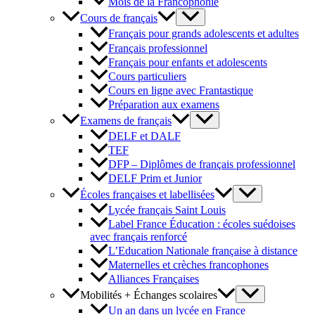
Mois de la Francophonie
Cours de français
Français pour grands adolescents et adultes
Français professionnel
Français pour enfants et adolescents
Cours particuliers
Cours en ligne avec Frantastique
Préparation aux examens
Examens de français
DELF et DALF
TEF
DFP – Diplômes de français professionnel
DELF Prim et Junior
Écoles françaises et labellisées
Lycée français Saint Louis
Label France Éducation : écoles suédoises
avec français renforcé
L’Education Nationale française à distance
Maternelles et crèches francophones
Alliances Françaises
Mobilités + Échanges scolaires
Un an dans un lycée en France