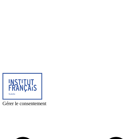
© 2026 Institut français de Suède. Tous droits réservés.
Design & Réalisation :
Tanguy Pégné
Politique de confidentialité
|
Cookies
Gérer le consentement