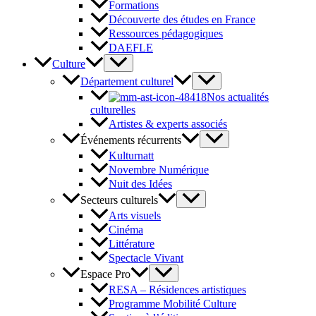
Formations
Découverte des études en France
Ressources pédagogiques
DAEFLE
Culture
Département culturel
Nos actualités
culturelles
Artistes & experts associés
Événements récurrents
Kulturnatt
Novembre Numérique
Nuit des Idées
Secteurs culturels
Arts visuels
Cinéma
Littérature
Spectacle Vivant
Espace Pro
RESA – Résidences artistiques
Programme Mobilité Culture