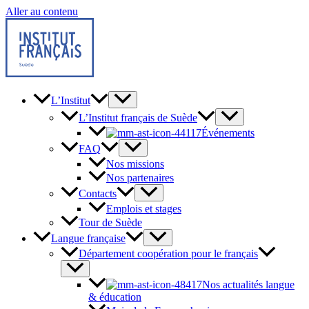
Aller au contenu
L’Institut
L’Institut français de Suède
Événements
FAQ
Nos missions
Nos partenaires
Contacts
Emplois et stages
Tour de Suède
Langue française
Département coopération pour le français
Nos actualités langue
& éducation