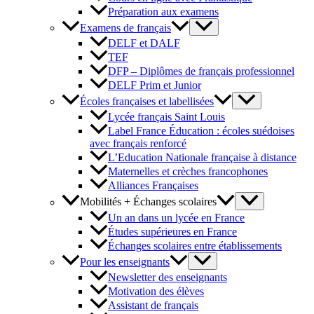
Préparation aux examens
Examens de français
DELF et DALF
TEF
DFP – Diplômes de français professionnel
DELF Prim et Junior
Écoles françaises et labellisées
Lycée français Saint Louis
Label France Éducation : écoles suédoises
avec français renforcé
L’Education Nationale française à distance
Maternelles et crèches francophones
Alliances Françaises
Mobilités + Échanges scolaires
Un an dans un lycée en France
Études supérieures en France
Échanges scolaires entre établissements
Pour les enseignants
Newsletter des enseignants
Motivation des élèves
Assistant de français