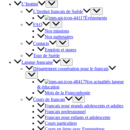
L’Institut
L’Institut français de Suède
Événements
FAQ
Nos missions
Nos partenaires
Contacts
Emplois et stages
Tour de Suède
Langue française
Département coopération pour le français
Nos actualités langue
& éducation
Mois de la Francophonie
Cours de français
Français pour grands adolescents et adultes
Français professionnel
Français pour enfants et adolescents
Cours particuliers
Cours en ligne avec Frantastique