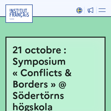
Aller
au
contenu
21 octobre :
Symposium
« Conflicts &
Borders » @
Södertörns
högskola