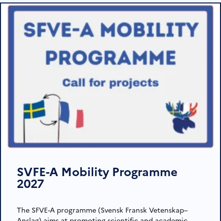
SVFE-A Mobility Programme
2027
The SFVE-A programme (Svensk Fransk Vetenskap–
Anslag) aims at promoting scientific and academic