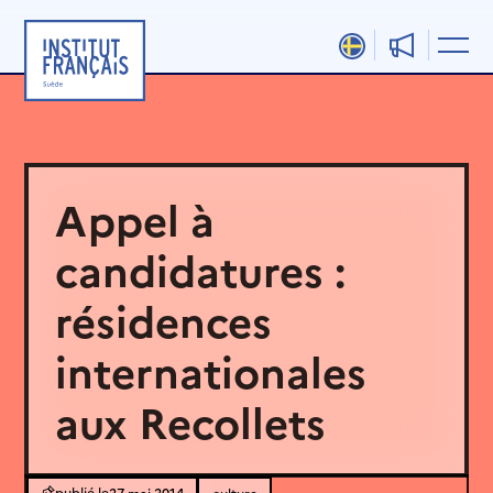
Aller
au
contenu
Appel à
candidatures :
résidences
internationales
aux Recollets
27 mai 2014
culture