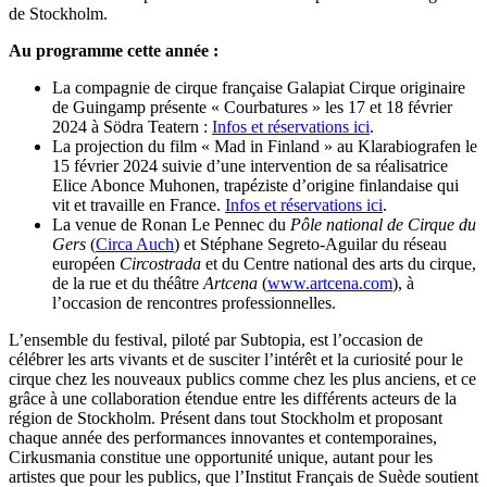
de Stockholm.
Au programme cette année :
La compagnie de cirque française Galapiat Cirque originaire
de Guingamp présente « Courbatures » les 17 et 18 février
2024 à Södra Teatern :
Infos et réservations ici
.
La projection du film « Mad in Finland » au Klarabiografen le
15 février 2024 suivie d’une intervention de sa réalisatrice
Elice Abonce Muhonen, trapéziste d’origine finlandaise qui
vit et travaille en France.
Infos et réservations ici
.
La venue de Ronan Le Pennec du
Pôle national de Cirque du
Gers
(
Circa Auch
) et Stéphane Segreto-Aguilar du réseau
européen
Circostrada
et du Centre national des arts du cirque,
de la rue et du théâtre
Artcena
(
www.artcena.com
), à
l’occasion de rencontres professionnelles.
L’ensemble du festival, piloté par Subtopia, est l’occasion de
célébrer les arts vivants et de susciter l’intérêt et la curiosité pour le
cirque chez les nouveaux publics comme chez les plus anciens, et ce
grâce à une collaboration étendue entre les différents acteurs de la
région de Stockholm. Présent dans tout Stockholm et proposant
chaque année des performances innovantes et contemporaines,
Cirkusmania constitue une opportunité unique, autant pour les
artistes que pour les publics, que l’Institut Français de Suède soutient