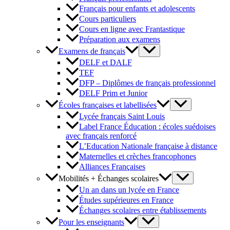
Français pour enfants et adolescents
Cours particuliers
Cours en ligne avec Frantastique
Préparation aux examens
Examens de français
DELF et DALF
TEF
DFP – Diplômes de français professionnel
DELF Prim et Junior
Écoles françaises et labellisées
Lycée français Saint Louis
Label France Éducation : écoles suédoises
avec français renforcé
L’Education Nationale française à distance
Maternelles et crèches francophones
Alliances Françaises
Mobilités + Échanges scolaires
Un an dans un lycée en France
Études supérieures en France
Échanges scolaires entre établissements
Pour les enseignants