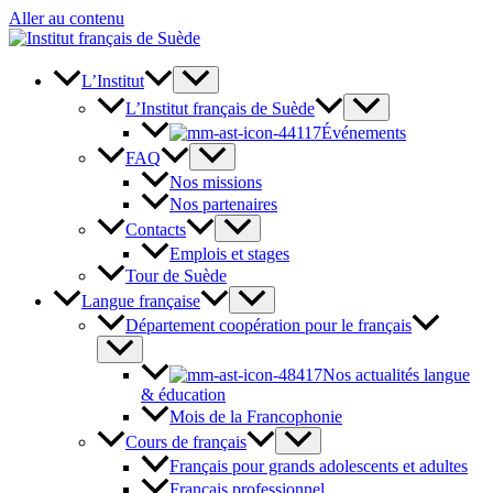
Aller au contenu
L’Institut
L’Institut français de Suède
Événements
FAQ
Nos missions
Nos partenaires
Contacts
Emplois et stages
Tour de Suède
Langue française
Département coopération pour le français
Nos actualités langue
& éducation
Mois de la Francophonie
Cours de français
Français pour grands adolescents et adultes
Français professionnel