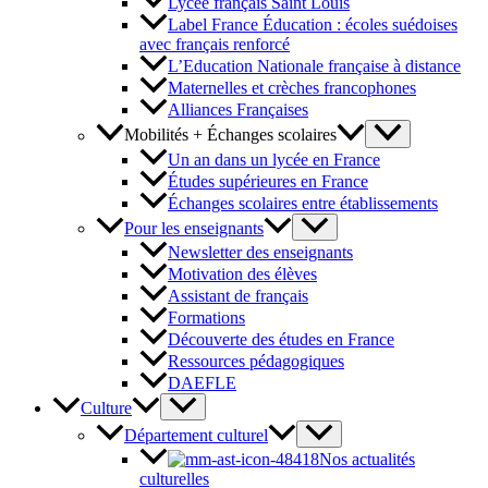
Lycée français Saint Louis
Label France Éducation : écoles suédoises
avec français renforcé
L’Education Nationale française à distance
Maternelles et crèches francophones
Alliances Françaises
Mobilités + Échanges scolaires
Un an dans un lycée en France
Études supérieures en France
Échanges scolaires entre établissements
Pour les enseignants
Newsletter des enseignants
Motivation des élèves
Assistant de français
Formations
Découverte des études en France
Ressources pédagogiques
DAEFLE
Culture
Département culturel
Nos actualités
culturelles