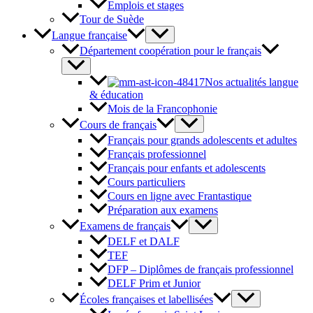
Emplois et stages
Tour de Suède
Langue française
Département coopération pour le français
Nos actualités langue
& éducation
Mois de la Francophonie
Cours de français
Français pour grands adolescents et adultes
Français professionnel
Français pour enfants et adolescents
Cours particuliers
Cours en ligne avec Frantastique
Préparation aux examens
Examens de français
DELF et DALF
TEF
DFP – Diplômes de français professionnel
DELF Prim et Junior
Écoles françaises et labellisées