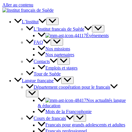
Aller au contenu
L’Institut
L’Institut français de Suède
Événements
FAQ
Nos missions
Nos partenaires
Contacts
Emplois et stages
Tour de Suède
Langue française
Département coopération pour le français
Nos actualités langue
& éducation
Mois de la Francophonie
Cours de français
Français pour grands adolescents et adultes
Français professionnel