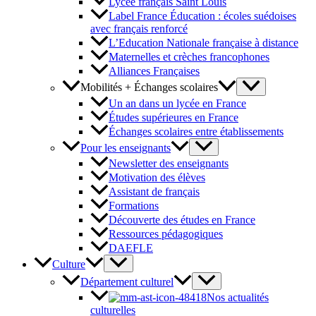
Lycée français Saint Louis
Label France Éducation : écoles suédoises
avec français renforcé
L’Education Nationale française à distance
Maternelles et crèches francophones
Alliances Françaises
Mobilités + Échanges scolaires
Un an dans un lycée en France
Études supérieures en France
Échanges scolaires entre établissements
Pour les enseignants
Newsletter des enseignants
Motivation des élèves
Assistant de français
Formations
Découverte des études en France
Ressources pédagogiques
DAEFLE
Culture
Département culturel
Nos actualités
culturelles