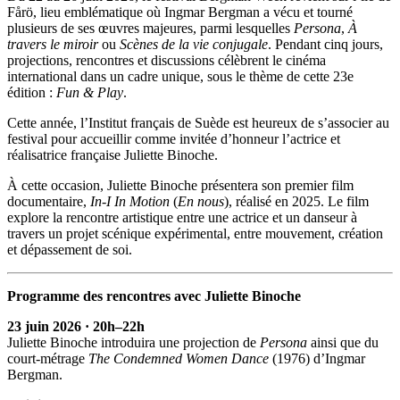
Fårö, lieu emblématique où Ingmar Bergman a vécu et tourné
plusieurs de ses œuvres majeures, parmi lesquelles
Persona
,
À
travers le miroir
ou
Scènes de la vie conjugale
. Pendant cinq jours,
projections, rencontres et discussions célèbrent le cinéma
international dans un cadre unique, sous le thème de cette 23e
édition :
Fun & Play
.
Cette année, l’Institut français de Suède est heureux de s’associer au
festival pour accueillir comme invitée d’honneur l’actrice et
réalisatrice française Juliette Binoche.
À cette occasion, Juliette Binoche présentera son premier film
documentaire,
In-I In Motion
(
En nous
), réalisé en 2025. Le film
explore la rencontre artistique entre une actrice et un danseur à
travers un projet scénique expérimental, entre mouvement, création
et dépassement de soi.
Programme des rencontres avec Juliette Binoche
23 juin 2026 · 20h–22h
Juliette Binoche introduira une projection de
Persona
ainsi que du
court-métrage
The Condemned Women Dance
(1976) d’Ingmar
Bergman.