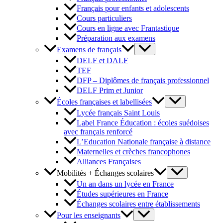
Français pour enfants et adolescents
Cours particuliers
Cours en ligne avec Frantastique
Préparation aux examens
Examens de français
DELF et DALF
TEF
DFP – Diplômes de français professionnel
DELF Prim et Junior
Écoles françaises et labellisées
Lycée français Saint Louis
Label France Éducation : écoles suédoises
avec français renforcé
L’Education Nationale française à distance
Maternelles et crèches francophones
Alliances Françaises
Mobilités + Échanges scolaires
Un an dans un lycée en France
Études supérieures en France
Échanges scolaires entre établissements
Pour les enseignants