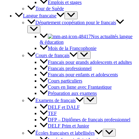
Emplois et stages
Tour de Suède
Langue française
Département coopération pour le français
Nos actualités langue
& éducation
Mois de la Francophonie
Cours de français
Français pour grands adolescents et adultes
Français professionnel
Français pour enfants et adolescents
Cours particuliers
Cours en ligne avec Frantastique
Préparation aux examens
Examens de français
DELF et DALF
TEF
DFP – Diplômes de français professionnel
DELF Prim et Junior
Écoles françaises et labellisées