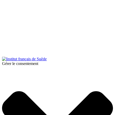
© 2026 Institut français de Suède. Tous droits réservés.
Design & Réalisation :
Tanguy Pégné
Politique de confidentialité
|
Cookies
Gérer le consentement