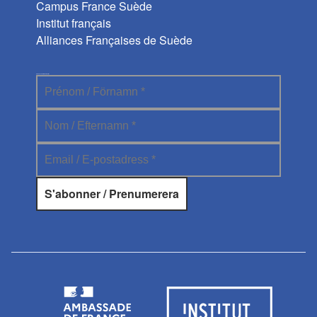
Campus France Suède
Institut français
Alliances Françaises de Suède
Abonnez-vous à la newsletter