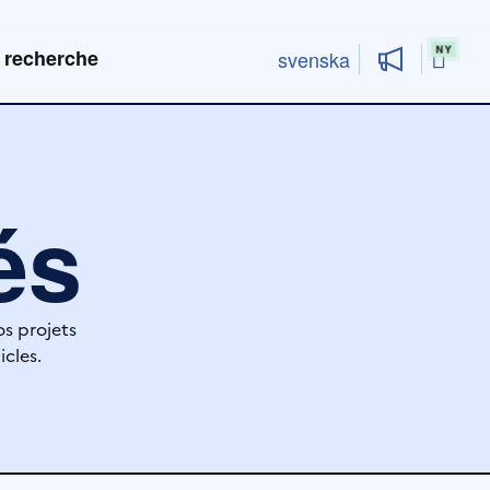
Rech
 recherche
svenska
és
os projets
icles.