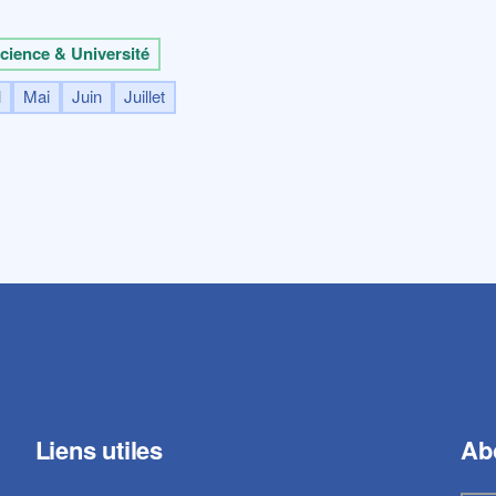
cience & Université
l
Mai
Juin
Juillet
Liens utiles
Ab