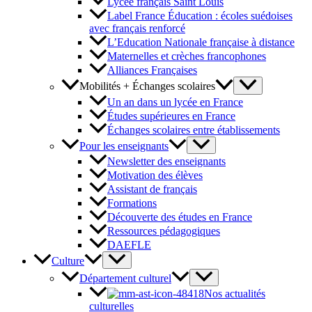
Lycée français Saint Louis
Label France Éducation : écoles suédoises
avec français renforcé
L’Education Nationale française à distance
Maternelles et crèches francophones
Alliances Françaises
Mobilités + Échanges scolaires
Un an dans un lycée en France
Études supérieures en France
Échanges scolaires entre établissements
Pour les enseignants
Newsletter des enseignants
Motivation des élèves
Assistant de français
Formations
Découverte des études en France
Ressources pédagogiques
DAEFLE
Culture
Département culturel
Nos actualités
culturelles