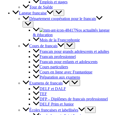
Emplois et stages
Tour de Suède
Langue française
Département coopération pour le français
Nos actualités langue
& éducation
Mois de la Francophonie
Cours de français
Français pour grands adolescents et adultes
Français professionnel
Français pour enfants et adolescents
Cours particuliers
Cours en ligne avec Frantastique
Préparation aux examens
Examens de français
DELF et DALF
TEF
DFP – Diplômes de français professionnel
DELF Prim et Junior
Écoles françaises et labellisées