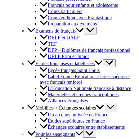
Français pour enfants et adolescents
Cours particuliers
Cours en ligne avec Frantastique
Préparation aux examens
Examens de français
DELF et DALF
TEF
DFP – Diplômes de français professionnel
DELF Prim et Junior
Écoles françaises et labellisées
Lycée français Saint Louis
Label France Éducation : écoles suédoises
avec français renforcé
L’Education Nationale française à distance
Maternelles et crèches francophones
Alliances Françaises
Mobilités + Échanges scolaires
Un an dans un lycée en France
Études supérieures en France
Échanges scolaires entre établissements
Pour les enseignants