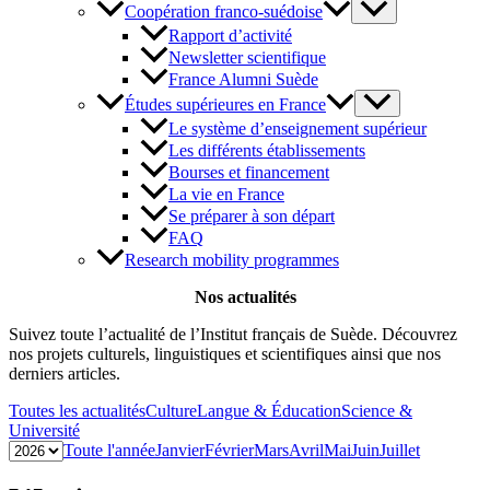
Coopération franco-suédoise
Rapport d’activité
Newsletter scientifique
France Alumni Suède
Études supérieures en France
Le système d’enseignement supérieur
Les différents établissements
Bourses et financement
La vie en France
Se préparer à son départ
FAQ
Research mobility programmes
Nos actualités
Suivez toute l’actualité de l’Institut français de Suède. Découvrez
nos projets culturels, linguistiques et scientifiques ainsi que nos
derniers articles.
Toutes les actualités
Culture
Langue & Éducation
Science &
Université
Toute l'année
Janvier
Février
Mars
Avril
Mai
Juin
Juillet