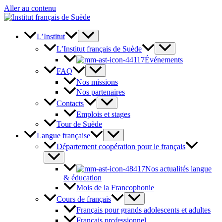
Aller au contenu
L’Institut
L’Institut français de Suède
Événements
FAQ
Nos missions
Nos partenaires
Contacts
Emplois et stages
Tour de Suède
Langue française
Département coopération pour le français
Nos actualités langue
& éducation
Mois de la Francophonie
Cours de français
Français pour grands adolescents et adultes
Français professionnel