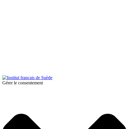
© 2026 Institut français de Suède. Tous droits réservés.
Design & Réalisation :
Tanguy Pégné
Politique de confidentialité
|
Cookies
Gérer le consentement