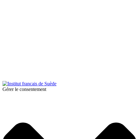
© 2026 Institut français de Suède. Tous droits réservés.
Design & Réalisation :
Tanguy Pégné
Politique de confidentialité
|
Cookies
Gérer le consentement