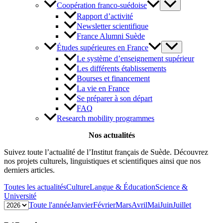
Coopération franco-suédoise
Rapport d’activité
Newsletter scientifique
France Alumni Suède
Études supérieures en France
Le système d’enseignement supérieur
Les différents établissements
Bourses et financement
La vie en France
Se préparer à son départ
FAQ
Research mobility programmes
Nos actualités
Suivez toute l’actualité de l’Institut français de Suède. Découvrez
nos projets culturels, linguistiques et scientifiques ainsi que nos
derniers articles.
Toutes les actualités
Culture
Langue & Éducation
Science &
Université
Toute l'année
Janvier
Février
Mars
Avril
Mai
Juin
Juillet