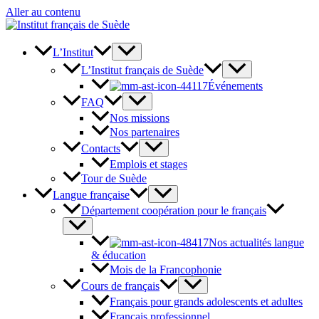
Aller au contenu
L’Institut
L’Institut français de Suède
Événements
FAQ
Nos missions
Nos partenaires
Contacts
Emplois et stages
Tour de Suède
Langue française
Département coopération pour le français
Nos actualités langue
& éducation
Mois de la Francophonie
Cours de français
Français pour grands adolescents et adultes
Français professionnel