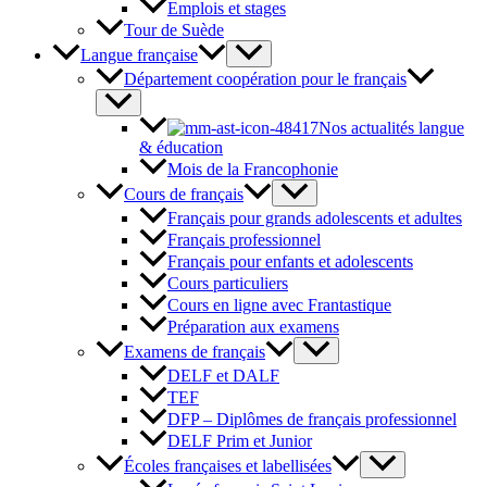
Emplois et stages
Tour de Suède
Langue française
Département coopération pour le français
Nos actualités langue
& éducation
Mois de la Francophonie
Cours de français
Français pour grands adolescents et adultes
Français professionnel
Français pour enfants et adolescents
Cours particuliers
Cours en ligne avec Frantastique
Préparation aux examens
Examens de français
DELF et DALF
TEF
DFP – Diplômes de français professionnel
DELF Prim et Junior
Écoles françaises et labellisées