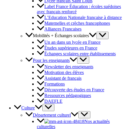
Lycée français Saint Louis
Label France Éducation : écoles suédoises
avec français renforcé
L’Education Nationale française à distance
Maternelles et crèches francophones
Alliances Françaises
Mobilités + Échanges scolaires
Un an dans un lycée en France
Études supérieures en France
Échanges scolaires entre établissements
Pour les enseignants
Newsletter des enseignants
Motivation des élèves
Assistant de français
Formations
Découverte des études en France
Ressources pédagogiques
DAEFLE
Culture
Département culturel
Nos actualités
culturelles