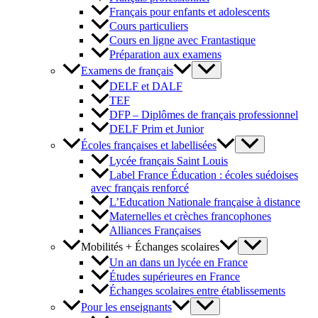
Français pour enfants et adolescents
Cours particuliers
Cours en ligne avec Frantastique
Préparation aux examens
Examens de français
DELF et DALF
TEF
DFP – Diplômes de français professionnel
DELF Prim et Junior
Écoles françaises et labellisées
Lycée français Saint Louis
Label France Éducation : écoles suédoises
avec français renforcé
L’Education Nationale française à distance
Maternelles et crèches francophones
Alliances Françaises
Mobilités + Échanges scolaires
Un an dans un lycée en France
Études supérieures en France
Échanges scolaires entre établissements
Pour les enseignants