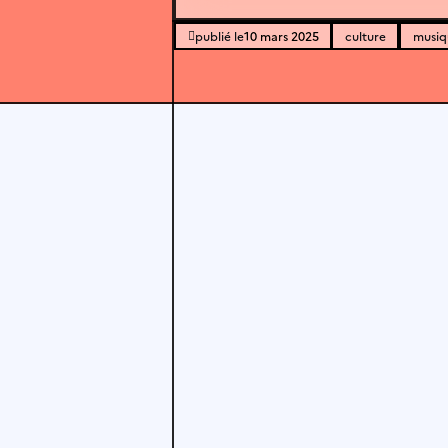
10 mars 2025
culture
musiq