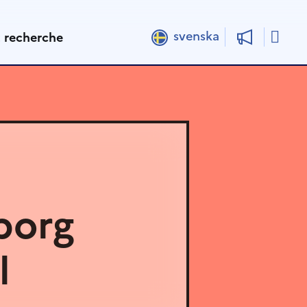
Rech
svenska
t recherche
borg
l