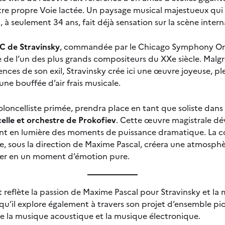
tre propre Voie lactée. Un paysage musical majestueux qui 
 à seulement 34 ans, fait déjà sensation sur la scène intern
C de Stravinsky
, commandée par le Chicago Symphony Orch
ue de l’un des plus grands compositeurs du XXe siècle. Malgr
ences de son exil, Stravinsky crée ici une œuvre joyeuse, pl
une bouffée d’air frais musicale.
oloncelliste primée, prendra place en tant que soliste dans
elle et orchestre de Prokofiev
. Cette œuvre magistrale dév
ant en lumière des moments de puissance dramatique. La co
stre, sous la direction de Maxime Pascal, créera une atmos
mer en un moment d’émotion pure.
eflète la passion de Maxime Pascal pour Stravinsky et la 
u’il explore également à travers son projet d’ensemble pio
tre la musique acoustique et la musique électronique.