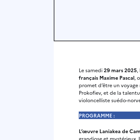
Le samedi
29 mars 2025
,
français Maxime Pascal
, 
promet d’être un voyage m
Prokofiev, et de la talen
violoncelliste suédo-nor
PROGRAMME :
L’œuvre Laniakea de Cami
grandiose et mystérieux. L