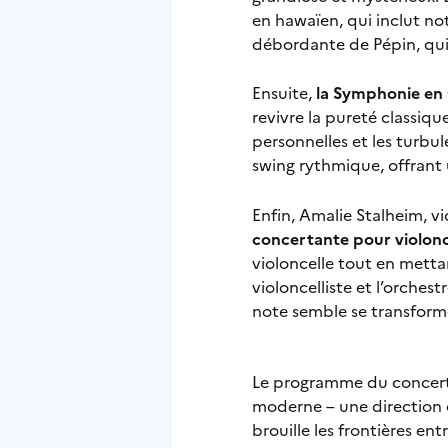
en hawaïen, qui inclut no
débordante de Pépin, qui,
Ensuite,
la Symphonie en 
revivre la pureté classiq
personnelles et les turbul
swing rythmique, offrant 
Enfin, Amalie Stalheim, vi
concertante pour violonc
violoncelle tout en mett
violoncelliste et l’orche
note semble se transfor
Le programme du concert r
moderne – une direction q
brouille les frontières en