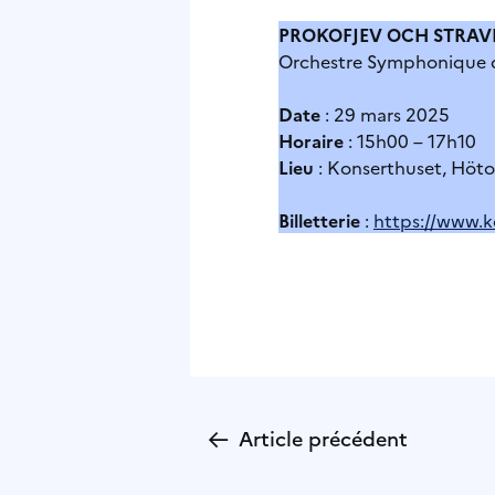
PROKOFJEV OCH STRAV
Orchestre Symphonique d
Date
: 29 mars 2025
Horaire
: 15h00 – 17h10
Lieu
: Konserthuset, Höto
Billetterie
:
https://www.k
←
Article précédent