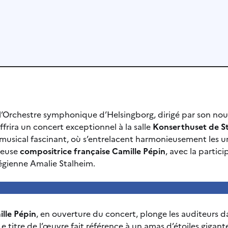
 l’Orchestre symphonique d’Helsingborg, dirigé par son n
offrira un concert exceptionnel à la salle
Konserthuset de S
usical fascinant, où s’entrelacent harmonieusement les un
tueuse
compositrice française Camille Pépin
, avec la partici
végienne Amalie Stalheim.
lle Pépin
, en ouverture du concert, plonge les auditeurs d
e titre de l’œuvre fait référence à un amas d’étoiles gigant