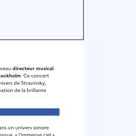
ouveau
directeur musical
tockholm
. Ce concert
ivers de Stravinsky,
pation de la brillante
ans un univers sonore
esque, « l’immense ciel »