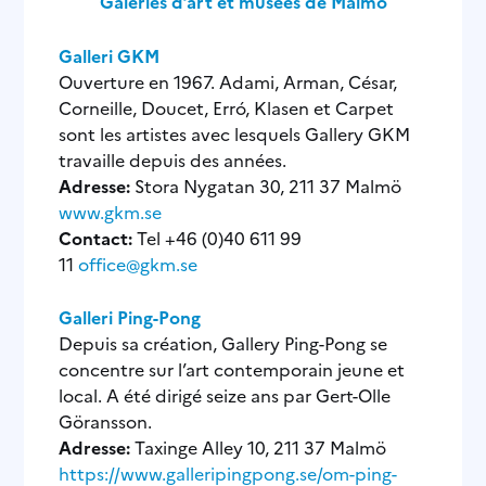
Galeries d’art et musées de Malmö
Galleri GKM
Ouverture en 1967. Adami, Arman, César,
Corneille, Doucet, Erró, Klasen et Carpet
sont les artistes avec lesquels Gallery GKM
travaille depuis des années.
Adresse:
Stora Nygatan 30, 211 37 Malmö
www.gkm.se
Contact:
Tel +46 (0)40 611 99
11
office@gkm.se
Galleri Ping-Pong
Depuis sa création, Gallery Ping-Pong se
concentre sur l’art contemporain jeune et
local. A été dirigé seize ans par Gert-Olle
Göransson.
Adresse:
Taxinge Alley 10, 211 37 Malmö
https://www.galleripingpong.se/om-ping-