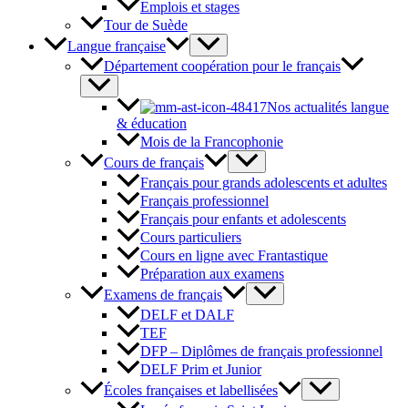
Emplois et stages
Tour de Suède
Langue française
Département coopération pour le français
Nos actualités langue
& éducation
Mois de la Francophonie
Cours de français
Français pour grands adolescents et adultes
Français professionnel
Français pour enfants et adolescents
Cours particuliers
Cours en ligne avec Frantastique
Préparation aux examens
Examens de français
DELF et DALF
TEF
DFP – Diplômes de français professionnel
DELF Prim et Junior
Écoles françaises et labellisées