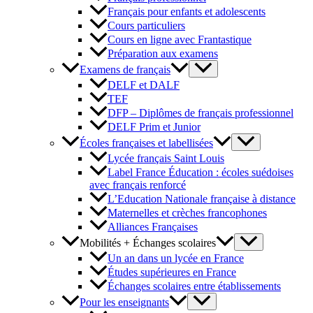
Français pour enfants et adolescents
Cours particuliers
Cours en ligne avec Frantastique
Préparation aux examens
Examens de français
DELF et DALF
TEF
DFP – Diplômes de français professionnel
DELF Prim et Junior
Écoles françaises et labellisées
Lycée français Saint Louis
Label France Éducation : écoles suédoises
avec français renforcé
L’Education Nationale française à distance
Maternelles et crèches francophones
Alliances Françaises
Mobilités + Échanges scolaires
Un an dans un lycée en France
Études supérieures en France
Échanges scolaires entre établissements
Pour les enseignants