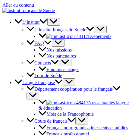
Aller au contenu
L’Institut
L’Institut français de Suède
Événements
FAQ
Nos missions
Nos partenaires
Contacts
Emplois et stages
Tour de Suède
Langue française
Département coopération pour le français
Nos actualités langue
& éducation
Mois de la Francophonie
Cours de français
Français pour grands adolescents et adultes
Français professionnel