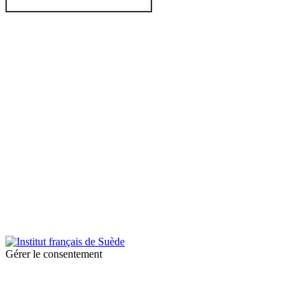
© 2026 Institut français de Suède. Tous droits réservés.
Design & Réalisation :
Tanguy Pégné
Politique de confidentialité
|
Cookies
Gérer le consentement