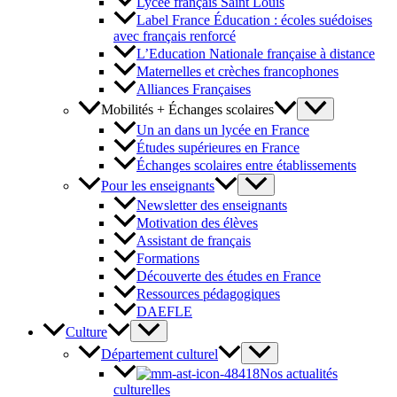
Lycée français Saint Louis
Label France Éducation : écoles suédoises
avec français renforcé
L’Education Nationale française à distance
Maternelles et crèches francophones
Alliances Françaises
Mobilités + Échanges scolaires
Un an dans un lycée en France
Études supérieures en France
Échanges scolaires entre établissements
Pour les enseignants
Newsletter des enseignants
Motivation des élèves
Assistant de français
Formations
Découverte des études en France
Ressources pédagogiques
DAEFLE
Culture
Département culturel
Nos actualités
culturelles